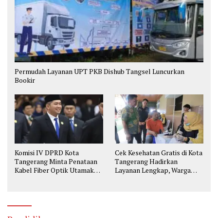
Permudah Layanan UPT PKB Dishub Tangsel Luncurkan
Bookir
Komisi IV DPRD Kota
Cek Kesehatan Gratis di Kota
Tangerang Minta Penataan
Tangerang Hadirkan
Kabel Fiber Optik Utamakan
Layanan Lengkap, Warga
Keselamatan
Bisa Skrining Berbagai
Penyakit Sejak Dini