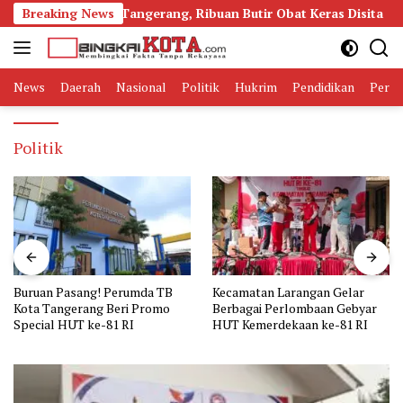
Langsung
dol di Tangerang, Ribuan Butir Obat Keras Disita
Breaking News
Burua
ke
konten
News
Daerah
Nasional
Politik
Hukrim
Pendidikan
Peris
Politik
Buruan Pasang! Perumda TB
Kecamatan Larangan Gelar
Kota Tangerang Beri Promo
Berbagai Perlombaan Gebyar
Special HUT ke-81 RI
HUT Kemerdekaan ke-81 RI