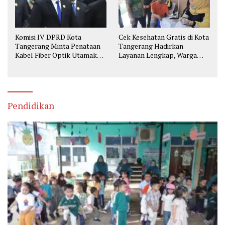
Komisi IV DPRD Kota
Cek Kesehatan Gratis di Kota
Tangerang Minta Penataan
Tangerang Hadirkan
Kabel Fiber Optik Utamakan
Layanan Lengkap, Warga
Keselamatan
Bisa Skrining Berbagai
Penyakit Sejak Dini
Pendidikan