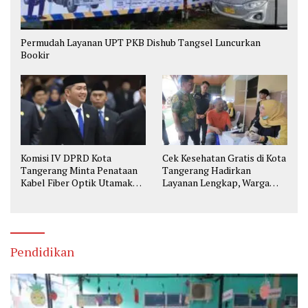
Permudah Layanan UPT PKB Dishub Tangsel Luncurkan
Bookir
Komisi IV DPRD Kota
Cek Kesehatan Gratis di Kota
Tangerang Minta Penataan
Tangerang Hadirkan
Kabel Fiber Optik Utamakan
Layanan Lengkap, Warga
Keselamatan
Bisa Skrining Berbagai
Penyakit Sejak Dini
Pendidikan