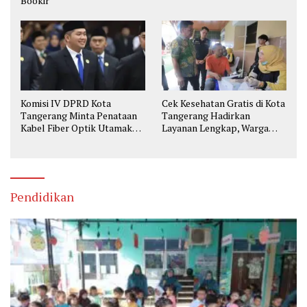
Bookir
Komisi IV DPRD Kota
Cek Kesehatan Gratis di Kota
Tangerang Minta Penataan
Tangerang Hadirkan
Kabel Fiber Optik Utamakan
Layanan Lengkap, Warga
Keselamatan
Bisa Skrining Berbagai
Penyakit Sejak Dini
Pendidikan