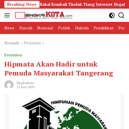
Langsung
tibum Bakal Kembali Tindak Tiang Internet Ilegal di Karang Ten
Breaking News
ke
konten
News
Daerah
Nasional
Politik
Hukrim
Pendidikan
Peris
Beranda
Peristiwa
Peristiwa
Hipmata Akan Hadir untuk
Pemuda Masyarakat Tangerang
Bingkaikota
15 Juni 2023