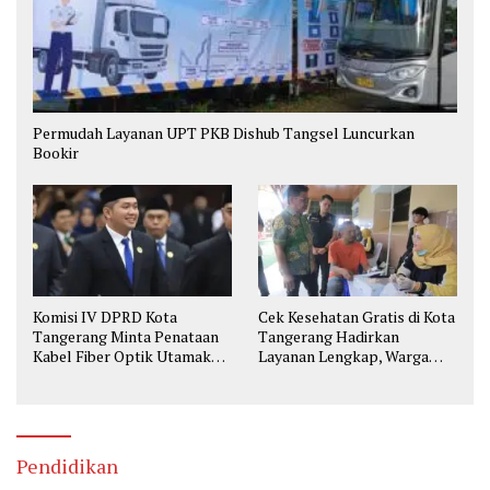
Permudah Layanan UPT PKB Dishub Tangsel Luncurkan
Bookir
Komisi IV DPRD Kota
Cek Kesehatan Gratis di Kota
Tangerang Minta Penataan
Tangerang Hadirkan
Kabel Fiber Optik Utamakan
Layanan Lengkap, Warga
Keselamatan
Bisa Skrining Berbagai
Penyakit Sejak Dini
Pendidikan