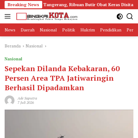
Langsung
madol di Tangerang, Ribuan Butir Obat Keras Disita
Breaking News
Bur
ke
konten
News
Daerah
Nasional
Politik
Hukrim
Pendidikan
Peris
Beranda
Nasional
Nasional
Sepekan Dilanda Kebakaran, 60
Persen Area TPA Jatiwaringin
Berhasil Dipadamkan
Ade Saputra
7 Juli 2026