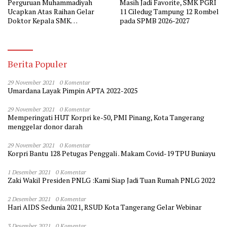
Perguruan Muhammadiyah
Masih Jadi Favorite, SMK PGRI
Ucapkan Atas Raihan Gelar
11 Ciledug Tampung 12 Rombel
Doktor Kepala SMK
pada SPMB 2026-2027
Muhammadiyah 2 Tangerang
Berita Populer
29 November 2021
0 Komentar
Umardana Layak Pimpin APTA 2022-2025
29 November 2021
0 Komentar
Memperingati HUT Korpri ke-50, PMI Pinang, Kota Tangerang
menggelar donor darah
29 November 2021
0 Komentar
Korpri Bantu 128 Petugas Penggali . Makam Covid-19 TPU Buniayu
1 Desember 2021
0 Komentar
Zaki Wakil Presiden PNLG :Kami Siap Jadi Tuan Rumah PNLG 2022
2 Desember 2021
0 Komentar
Hari AIDS Sedunia 2021, RSUD Kota Tangerang Gelar Webinar
3 Desember 2021
0 Komentar