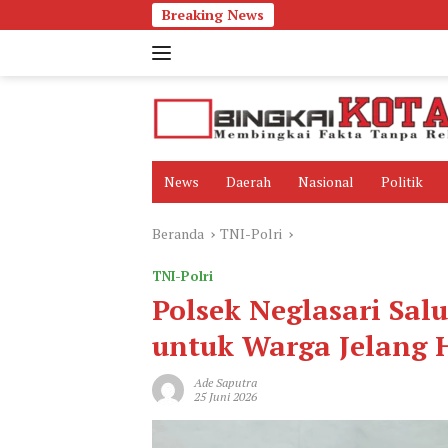
Langsung
Breaking News
ke
konten
News
Daerah
Nasional
Politik
Beranda
TNI-Polri
TNI-Polri
Polsek Neglasari Sal
untuk Warga Jelang
Ade Saputra
25 Juni 2026