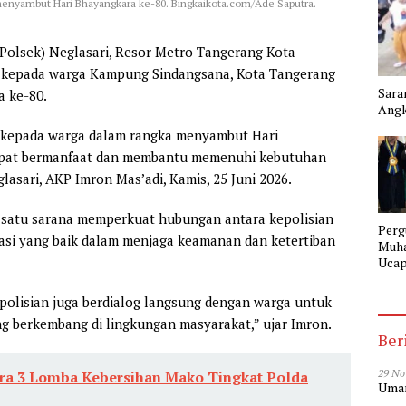
enyambut Hari Bhayangkara ke-80. Bingkaikota.com/Ade Saputra.
(Polsek) Neglasari, Resor Metro Tangerang Kota
 kepada warga Kampung Sindangsana, Kota Tangerang
Sara
 ke-80.
Angk
l kepada warga dalam rangka menyambut Hari
dapat bermanfaat dan membantu memenuhi kebutuhan
lasari, AKP Imron Mas’adi, Kamis, 25 Juni 2026.
h satu sarana memperkuat hubungan antara kepolisian
Perg
asi yang baik dalam menjaga keamanan dan ketertiban
Muh
Ucap
Gela
SMK
polisian juga berdialog langsung dengan warga untuk
Tang
ng berkembang di lingkungan masyarakat,” ujar Imron.
Ber
29 No
ara 3 Lomba Kebersihan Mako Tingkat Polda
Umar