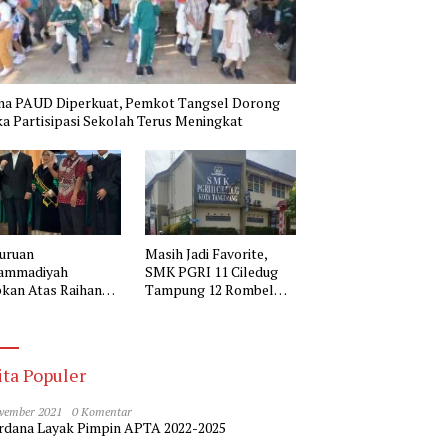
na PAUD Diperkuat, Pemkot Tangsel Dorong
a Partisipasi Sekolah Terus Meningkat
uruan
Masih Jadi Favorite,
ammadiyah
SMK PGRI 11 Ciledug
kan Atas Raihan
Tampung 12 Rombel
r Doktor Kepala
pada SPMB 2026-2027
 Muhammadiyah 2
erang
ita Populer
vember 2021
0 Komentar
dana Layak Pimpin APTA 2022-2025