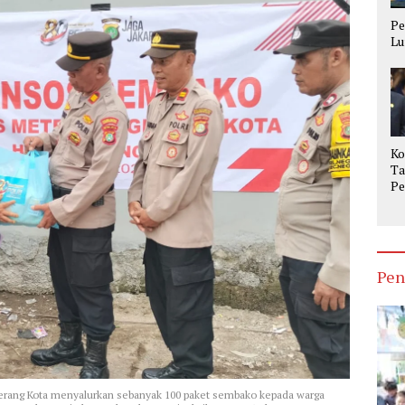
Pe
Lu
Ko
Ta
Pe
Op
Ke
Pen
ngerang Kota menyalurkan sebanyak 100 paket sembako kepada warga