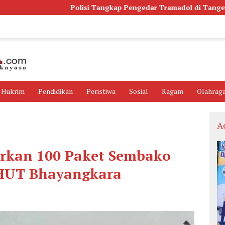
Polisi Tangkap Pengedar Tramadol di Tangerang, Ribuan But
Hukrim
Pendidikan
Peristiwa
Sosial
Ragam
Olahrag
A
urkan 100 Paket Sembako
 HUT Bhayangkara