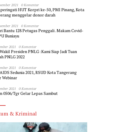
vember 2021
0 Komentar
eringati HUT Korpri ke-50, PMI Pinang, Kota
erang menggelar donor darah
vember 2021
0 Komentar
ri Bantu 128 Petugas Penggali . Makam Covid-
PU Buniayu
ember 2021
0 Komentar
 Wakil Presiden PNLG :Kami Siap Jadi Tuan
h PNLG 2022
ember 2021
0 Komentar
 AIDS Sedunia 2021, RSUD Kota Tangerang
r Webinar
ember 2021
0 Komentar
m 0506/Tgr Gelar Lepas Sambut
um & Kriminal