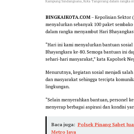
Kampung Sindangsana, Kota Tangerang dalam rangka m
BINGKAIKOTA.COM
– Kepolisian Sektor 
menyalurkan sebanyak 100 paket sembako
dalam rangka menyambut Hari Bhayangkara
“Hari ini kami menyalurkan bantuan sosia
Bhayangkara ke-80. Semoga bantuan ini 
sehari-hari masyarakat,” kata Kapolsek Neg
Menurutnya, kegiatan sosial menjadi sala
dan masyarakat sehingga tercipta komunik
lingkungan.
“Selain menyerahkan bantuan, personel ke
menyerap berbagai aspirasi dan kondisi ya
Baca juga:
Polsek Pinang Sabet Ju
Metro Jaya