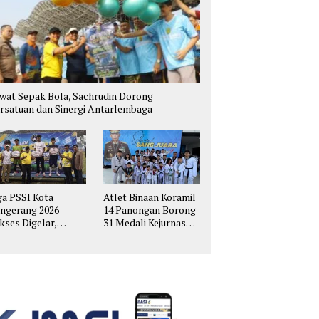
wat Sepak Bola, Sachrudin Dorong
rsatuan dan Sinergi Antarlembaga
ga PSSI Kota
Atlet Binaan Koramil
ngerang 2026
14 Panongan Borong
kses Digelar,
31 Medali Kejurnas
hirkan Talenta
Taekwondo Kapolri
pak Bola Muda
Cup