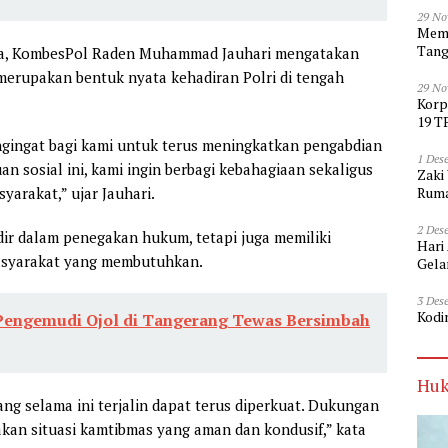
29 No
Memp
Tang
ta, KombesPol Raden Muhammad Jauhari mengatakan
 merupakan bentuk nyata kehadiran Polri di tengah
29 No
Korp
19 T
ingat bagi kami untuk terus meningkatkan pengabdian
1 Des
n sosial ini, kami ingin berbagi kebahagiaan sekaligus
Zaki
Ruma
arakat,” ujar Jauhari.
2 Des
ir dalam penegakan hukum, tetapi juga memiliki
Hari
asyarakat yang membutuhkan.
Gela
3 Des
Kodi
 Pengemudi Ojol di Tangerang Tewas Bersimbah
Huk
ng selama ini terjalin dapat terus diperkuat. Dukungan
kan situasi kamtibmas yang aman dan kondusif,” kata