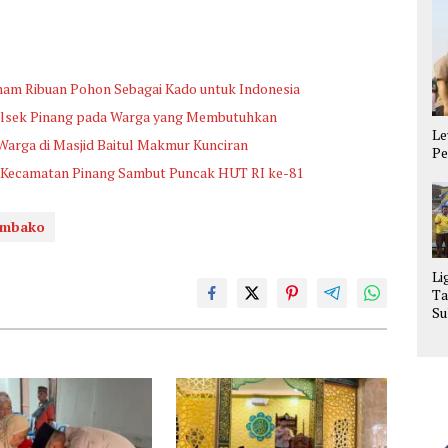
nam Ribuan Pohon Sebagai Kado untuk Indonesia
 Polsek Pinang pada Warga yang Membutuhkan
Le
 Warga di Masjid Baitul Makmur Kunciran
Pe
a Kecamatan Pinang Sambut Puncak HUT RI ke-81
mbako
Li
Ta
Su
La
Se