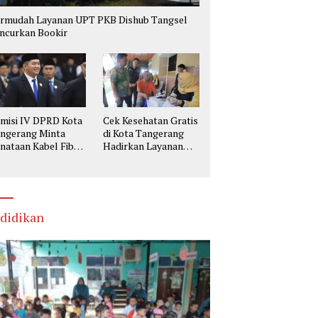
rmudah Layanan UPT PKB Dishub Tangsel
ncurkan Bookir
misi IV DPRD Kota
Cek Kesehatan Gratis
ngerang Minta
di Kota Tangerang
nataan Kabel Fiber
Hadirkan Layanan
tik Utamakan
Lengkap, Warga Bisa
selamatan
Skrining Berbagai
Penyakit Sejak Dini
didikan