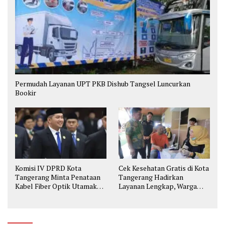
Permudah Layanan UPT PKB Dishub Tangsel Luncurkan
Bookir
Komisi IV DPRD Kota
Cek Kesehatan Gratis di Kota
Tangerang Minta Penataan
Tangerang Hadirkan
Kabel Fiber Optik Utamakan
Layanan Lengkap, Warga
Keselamatan
Bisa Skrining Berbagai
Penyakit Sejak Dini