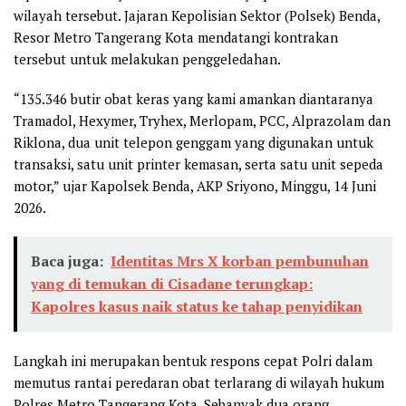
wilayah tersebut. Jajaran Kepolisian Sektor (Polsek) Benda,
Resor Metro Tangerang Kota mendatangi kontrakan
tersebut untuk melakukan penggeledahan.
“135.346 butir obat keras yang kami amankan diantaranya
Tramadol, Hexymer, Tryhex, Merlopam, PCC, Alprazolam dan
Riklona, dua unit telepon genggam yang digunakan untuk
transaksi, satu unit printer kemasan, serta satu unit sepeda
motor,” ujar Kapolsek Benda, AKP Sriyono, Minggu, 14 Juni
2026.
Baca juga:
Identitas Mrs X korban pembunuhan
yang di temukan di Cisadane terungkap:
Kapolres kasus naik status ke tahap penyidikan
Langkah ini merupakan bentuk respons cepat Polri dalam
memutus rantai peredaran obat terlarang di wilayah hukum
Polres Metro Tangerang Kota. Sebanyak dua orang