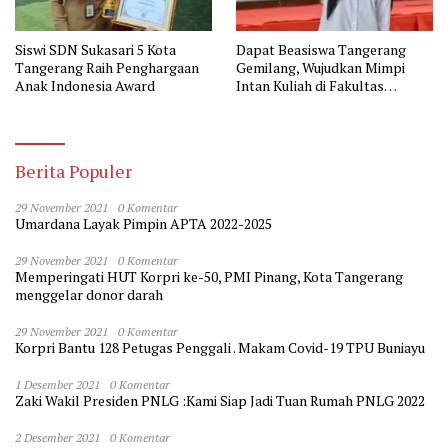
Siswi SDN Sukasari 5 Kota
Dapat Beasiswa Tangerang
Tangerang Raih Penghargaan
Gemilang, Wujudkan Mimpi
Anak Indonesia Award
Intan Kuliah di Fakultas
Kedokteran
Berita Populer
29 November 2021
0 Komentar
Umardana Layak Pimpin APTA 2022-2025
29 November 2021
0 Komentar
Memperingati HUT Korpri ke-50, PMI Pinang, Kota Tangerang
menggelar donor darah
29 November 2021
0 Komentar
Korpri Bantu 128 Petugas Penggali . Makam Covid-19 TPU Buniayu
1 Desember 2021
0 Komentar
Zaki Wakil Presiden PNLG :Kami Siap Jadi Tuan Rumah PNLG 2022
2 Desember 2021
0 Komentar