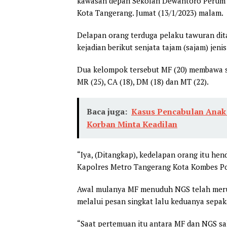
kawasan depan Sekolah Dewantoro Perum B
Kota Tangerang. Jumat (13/1/2023) malam.
Delapan orang terduga pelaku tawuran dita
kejadian berikut senjata tajam (sajam) jeni
Dua kelompok tersebut MF (20) membawa s
MR (25), CA (18), DM (18) dan MT (22).
Baca juga:
Kasus Pencabulan Anak 
Korban Minta Keadilan
“Iya, (Ditangkap), kedelapan orang itu h
Kapolres Metro Tangerang Kota Kombes Po
Awal mulanya MF menuduh NGS telah meru
melalui pesan singkat lalu keduanya sepa
“Saat pertemuan itu antara MF dan NGS sa