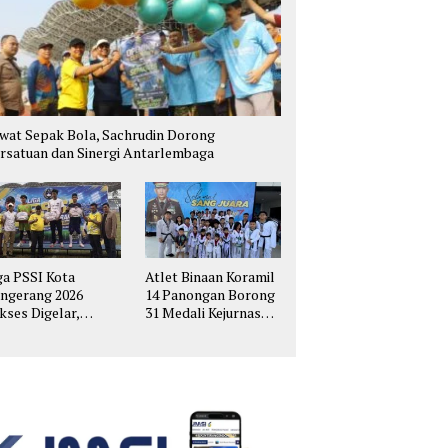
wat Sepak Bola, Sachrudin Dorong
rsatuan dan Sinergi Antarlembaga
ga PSSI Kota
Atlet Binaan Koramil
ngerang 2026
14 Panongan Borong
kses Digelar,
31 Medali Kejurnas
hirkan Talenta
Taekwondo Kapolri
pak Bola Muda
Cup