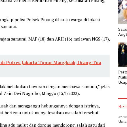
uana Gardenia Kelurahan Pinang, Kecamatan Pinang,
ngkap polisi Polsek Pinang dibantu warga di lokasi
s samurai.
Sara
Angk
ajam samurai, MAF (18) dan ARH (16) melawan NGS (17),
di Polres Jakarta Timur Mangkrak, Orang Tua
Perg
Muh
Ucap
endak melakukan tawuran dengan membawa samurai,” jelas
Gela
SMK
l Zain Dwi Nugroho, Minggu (15/1/2023).
Tang
Ber
sak dan menggangu hubungannya dengan istrinya,
kat bertemu untuk menyelesaikan masalah tersebut.
29 No
Umar
ling adu mulut dan dorong mendorong, salah satu dari