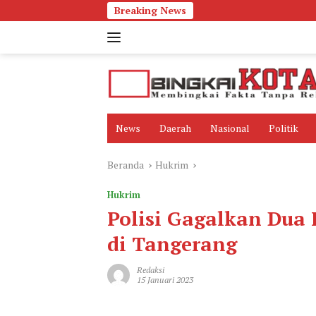
Langsung
Breaking News
ke
konten
News
Daerah
Nasional
Politik
Beranda
Hukrim
Hukrim
Polisi Gagalkan Du
di Tangerang
Redaksi
15 Januari 2023