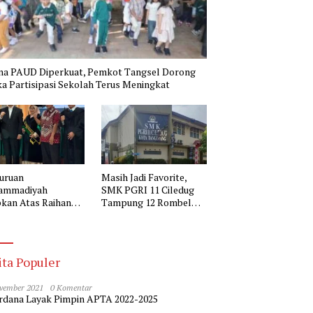
na PAUD Diperkuat, Pemkot Tangsel Dorong
a Partisipasi Sekolah Terus Meningkat
uruan
Masih Jadi Favorite,
ammadiyah
SMK PGRI 11 Ciledug
kan Atas Raihan
Tampung 12 Rombel
r Doktor Kepala
pada SPMB 2026-2027
 Muhammadiyah 2
erang
ita Populer
vember 2021
0 Komentar
dana Layak Pimpin APTA 2022-2025