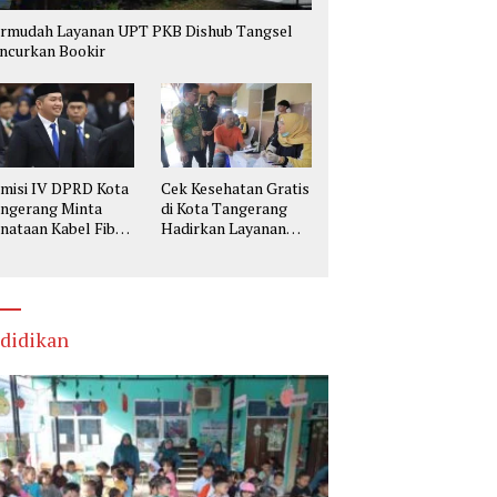
rmudah Layanan UPT PKB Dishub Tangsel
ncurkan Bookir
misi IV DPRD Kota
Cek Kesehatan Gratis
ngerang Minta
di Kota Tangerang
nataan Kabel Fiber
Hadirkan Layanan
tik Utamakan
Lengkap, Warga Bisa
selamatan
Skrining Berbagai
Penyakit Sejak Dini
didikan