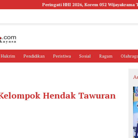
Peringati HHI 2026, Korem 052 Wijayakrama Tanam Ribuan
Hukrim
Pendidikan
Peristiwa
Sosial
Ragam
Olahrag
A
a Kelompok Hendak Tawuran