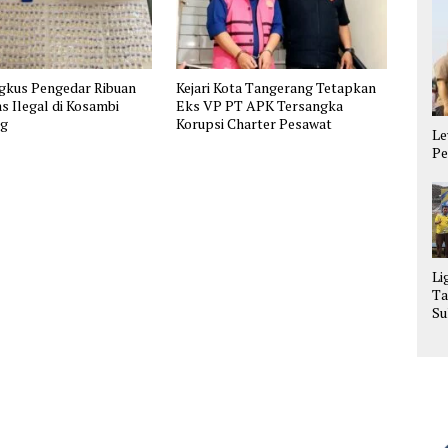
ngkus Pengedar Ribuan
Kejari Kota Tangerang Tetapkan
s Ilegal di Kosambi
Eks VP PT APK Tersangka
ng
Korupsi Charter Pesawat
Le
Pe
Li
Ta
Su
La
Se