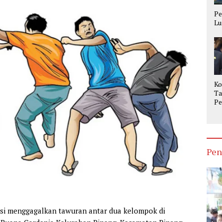
Pe
Lu
Ko
Ta
Pe
Op
Ke
Pen
isi menggagalkan tawuran antar dua kelompok di