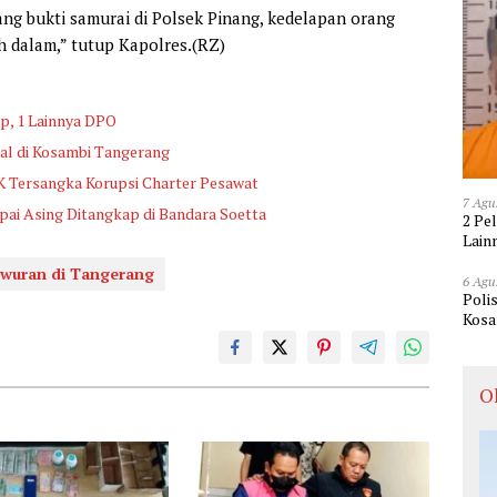
ng bukti samurai di Polsek Pinang, kedelapan orang
h dalam,” tutup Kapolres.(RZ)
p, 1 Lainnya DPO
gal di Kosambi Tangerang
K Tersangka Korupsi Charter Pesawat
7 Agu
apai Asing Ditangkap di Bandara Soetta
2 Pe
Lain
awuran di Tangerang
6 Agu
Poli
Kosa
O