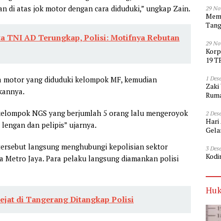
 di atas jok motor dengan cara diduduki,” ungkap Zain.
29 No
Memp
Tang
 TNI AD Terungkap, Polisi: Motifnya Rebutan
29 No
Korp
19 T
1 Des
eda motor yang diduduki kelompok MF, kemudian
Zaki
kannya.
Ruma
kelompok NGS yang berjumlah 5 orang lalu mengeroyok
2 Des
Hari
, lengan dan pelipis” ujarnya.
Gela
tersebut langsung menghubungi kepolisian sektor
3 Des
Kodi
a Metro Jaya. Para pelaku langsung diamankan polisi
Huk
Bejat di Tangerang Ditangkap Polisi