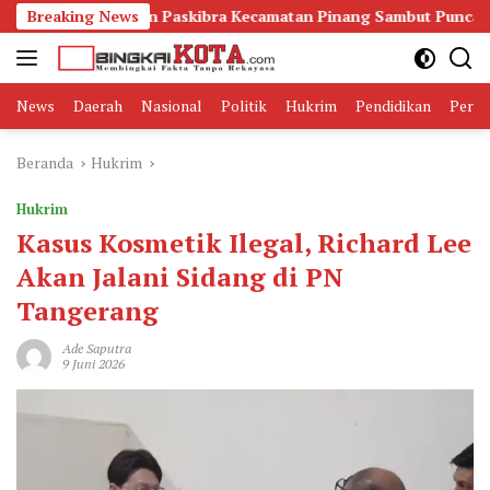
Langsung
g Kesiapan Paskibra Kecamatan Pinang Sambut Puncak HUT RI ke
Breaking News
ke
konten
News
Daerah
Nasional
Politik
Hukrim
Pendidikan
Peris
Beranda
Hukrim
Hukrim
Kasus Kosmetik Ilegal, Richard Lee
Akan Jalani Sidang di PN
Tangerang
Ade Saputra
9 Juni 2026