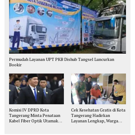
Permudah Layanan UPT PKB Dishub Tangsel Luncurkan
Bookir
Komisi IV DPRD Kota
Cek Kesehatan Gratis di Kota
Tangerang Minta Penataan
Tangerang Hadirkan
Kabel Fiber Optik Utamakan
Layanan Lengkap, Warga
Keselamatan
Bisa Skrining Berbagai
Penyakit Sejak Dini