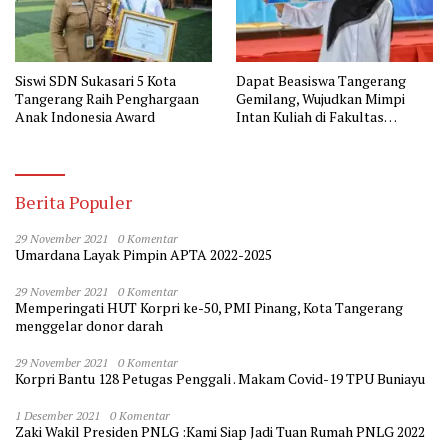
Siswi SDN Sukasari 5 Kota
Dapat Beasiswa Tangerang
Tangerang Raih Penghargaan
Gemilang, Wujudkan Mimpi
Anak Indonesia Award
Intan Kuliah di Fakultas
Kedokteran
Berita Populer
29 November 2021
0 Komentar
Umardana Layak Pimpin APTA 2022-2025
29 November 2021
0 Komentar
Memperingati HUT Korpri ke-50, PMI Pinang, Kota Tangerang
menggelar donor darah
29 November 2021
0 Komentar
Korpri Bantu 128 Petugas Penggali . Makam Covid-19 TPU Buniayu
1 Desember 2021
0 Komentar
Zaki Wakil Presiden PNLG :Kami Siap Jadi Tuan Rumah PNLG 2022