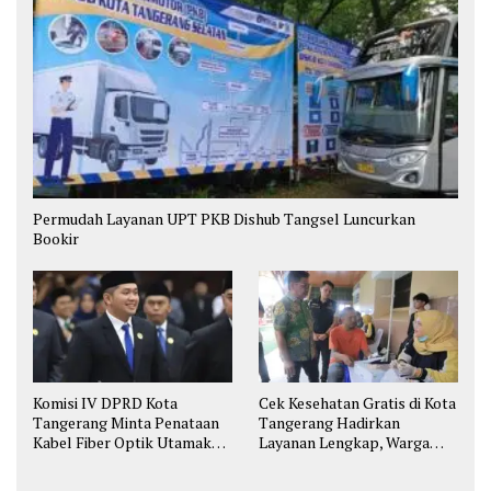
Permudah Layanan UPT PKB Dishub Tangsel Luncurkan
Bookir
Komisi IV DPRD Kota
Cek Kesehatan Gratis di Kota
Tangerang Minta Penataan
Tangerang Hadirkan
Kabel Fiber Optik Utamakan
Layanan Lengkap, Warga
Keselamatan
Bisa Skrining Berbagai
Penyakit Sejak Dini