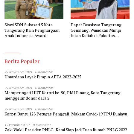
Siswi SDN Sukasari 5 Kota
Dapat Beasiswa Tangerang
Tangerang Raih Penghargaan
Gemilang, Wujudkan Mimpi
Anak Indonesia Award
Intan Kuliah di Fakultas
Kedokteran
Berita Populer
29 November 2021
0 Komentar
Umardana Layak Pimpin APTA 2022-2025
29 November 2021
0 Komentar
Memperingati HUT Korpri ke-50, PMI Pinang, Kota Tangerang
menggelar donor darah
29 November 2021
0 Komentar
Korpri Bantu 128 Petugas Penggali . Makam Covid-19 TPU Buniayu
1 Desember 2021
0 Komentar
Zaki Wakil Presiden PNLG :Kami Siap Jadi Tuan Rumah PNLG 2022