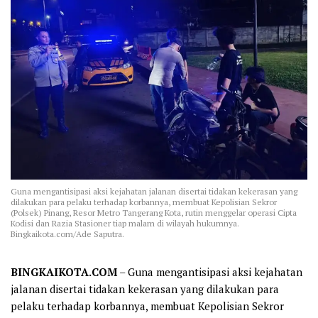
Guna mengantisipasi aksi kejahatan jalanan disertai tidakan kekerasan yang
dilakukan para pelaku terhadap korbannya, membuat Kepolisian Sekror
(Polsek) Pinang, Resor Metro Tangerang Kota, rutin menggelar operasi Cipta
Kodisi dan Razia Stasioner tiap malam di wilayah hukumnya.
Bingkaikota.com/Ade Saputra.
BINGKAIKOTA.COM
– Guna mengantisipasi aksi kejahatan
jalanan disertai tidakan kekerasan yang dilakukan para
pelaku terhadap korbannya, membuat Kepolisian Sekror