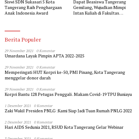
Siswi SDN Sukasari 5 Kota
Dapat Beasiswa Tangerang
Tangerang Raih Penghargaan
Gemilang, Wujudkan Mimpi
Anak Indonesia Award
Intan Kuliah di Fakultas
Kedokteran
Berita Populer
29 November 2021
0 Komentar
Umardana Layak Pimpin APTA 2022-2025
29 November 2021
0 Komentar
Memperingati HUT Korpri ke-50, PMI Pinang, Kota Tangerang
menggelar donor darah
29 November 2021
0 Komentar
Korpri Bantu 128 Petugas Penggali . Makam Covid-19 TPU Buniayu
1 Desember 2021
0 Komentar
Zaki Wakil Presiden PNLG :Kami Siap Jadi Tuan Rumah PNLG 2022
2 Desember 2021
0 Komentar
Hari AIDS Sedunia 2021, RSUD Kota Tangerang Gelar Webinar
3 Desember 2021
0 Komentar