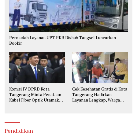
Permudah Layanan UPT PKB Dishub Tangsel Luncurkan
Bookir
Komisi IV DPRD Kota
Cek Kesehatan Gratis di Kota
Tangerang Minta Penataan
Tangerang Hadirkan
Kabel Fiber Optik Utamakan
Layanan Lengkap, Warga
Keselamatan
Bisa Skrining Berbagai
Penyakit Sejak Dini
Pendidikan