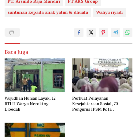
PT. Arsindo Baja Mandiri
PT.ARS Group
santunan kepada anak yatim & dhuafa
Wahyu riyadi
Baca Juga
Wujudkan Hunian Layak, 12
Perkuat Pelayanan
RTLH Warga Neroktog
Kesejahteraan Sosial, 70
Dibedah
Pengurus IPSM Kota
Tangerang Dikukuhkan