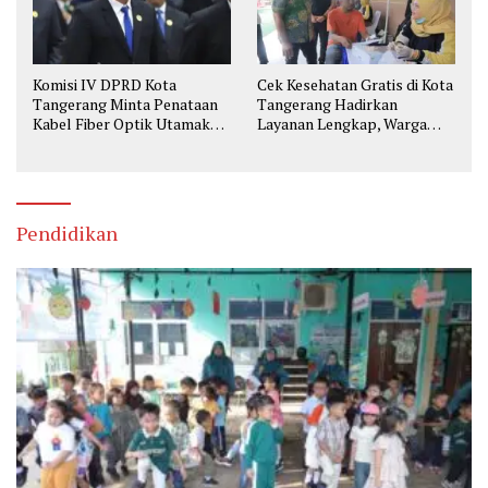
Komisi IV DPRD Kota
Cek Kesehatan Gratis di Kota
Tangerang Minta Penataan
Tangerang Hadirkan
Kabel Fiber Optik Utamakan
Layanan Lengkap, Warga
Keselamatan
Bisa Skrining Berbagai
Penyakit Sejak Dini
Pendidikan