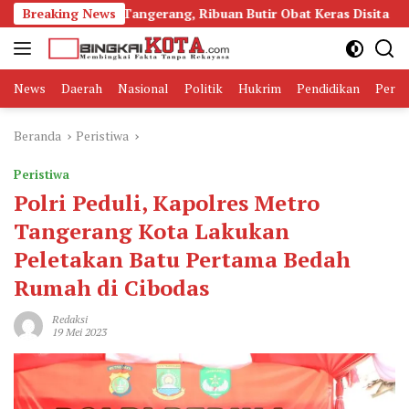
Langsung
adol di Tangerang, Ribuan Butir Obat Keras Disita
Breaking News
Buru
ke
konten
News
Daerah
Nasional
Politik
Hukrim
Pendidikan
Peris
Beranda
Peristiwa
Peristiwa
Polri Peduli, Kapolres Metro
Tangerang Kota Lakukan
Peletakan Batu Pertama Bedah
Rumah di Cibodas
Redaksi
19 Mei 2023