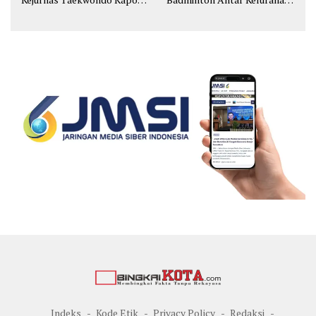
Cup
di Cipondoh
Indeks
Kode Etik
Privacy Policy
Redaksi