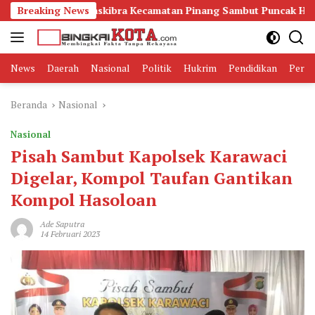
Langsung
siapan Paskibra Kecamatan Pinang Sambut Puncak HUT RI ke-81
Breaking News
ke
konten
News
Daerah
Nasional
Politik
Hukrim
Pendidikan
Peris
Beranda
Nasional
Nasional
Pisah Sambut Kapolsek Karawaci
Digelar, Kompol Taufan Gantikan
Kompol Hasoloan
Ade Saputra
14 Februari 2023