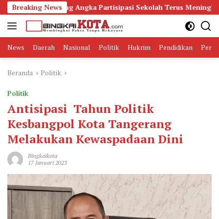
Langsung
 Dorong Angka Partisipasi Sekolah Terus Meningkat
Breaking News
Ju
ke
konten
News
Daerah
Nasional
Politik
Hukrim
Pendidikan
Peris
Beranda
Politik
Politik
Antisipasi Tahun Politik
Kesbangpol Kota Tangerang
Melakukan Kewaspadaan Dini
Bingkaikota
17 Januari 2023