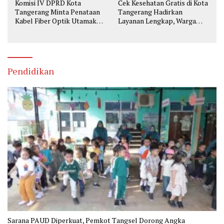
Komisi IV DPRD Kota
Cek Kesehatan Gratis di Kota
Tangerang Minta Penataan
Tangerang Hadirkan
Kabel Fiber Optik Utamakan
Layanan Lengkap, Warga
Keselamatan
Bisa Skrining Berbagai
Penyakit Sejak Dini
Pendidikan
Sarana PAUD Diperkuat, Pemkot Tangsel Dorong Angka