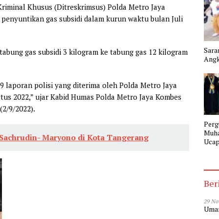
iminal Khusus (Ditreskrimsus) Polda Metro Jaya
penyuntikan gas subsidi dalam kurun waktu bulan Juli
Sara
abung gas subsidi 3 kilogram ke tabung gas 12 kilogram
Angk
 laporan polisi yang diterima oleh Polda Metro Jaya
stus 2022,” ujar Kabid Humas Polda Metro Jaya Kombes
2/9/2022).
Perg
Muh
Sachrudin- Maryono di Kota Tangerang
Ucap
Gela
SMK
Tang
Ber
29 No
Umar