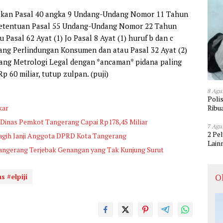
kakan Pasal 40 angka 9 Undang-Undang Nomor 11 Tahun
 ketentuan Pasal 55 Undang-Undang Nomor 22 Tahun
Pasal 62 Ayat (1) Jo Pasal 8 Ayat (1) huruf b dan c
g Perlindungan Konsumen dan atau Pasal 32 Ayat (2)
ng Metrologi Legal dengan *ancaman* pidana paling
 60 miliar, tutup zulpan. (puji)
8 Agu
Poli
Ribu
kar
Dinas Pemkot Tangerang Capai Rp178,45 Miliar
7 Agu
2 Pe
agih Janji Anggota DPRD Kota Tangerang
Lain
angerang Terjebak Genangan yang Tak Kunjung Surut
O
 #elpiji