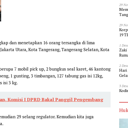
29 No
Memp
Tang
29 No
Korp
19 T
gkap dan menetapkan 16 orang tersangka di lima
1 Des
, Jakarta Utara, Kota Tangerang, Tangerang Selatan, Kota
Zaki
Ruma
2 Des
erupa 7 mobil pick up, 2 bungkus seal karet, 46 kantong
Hari
Gela
beng, 1 gunting, 3 timbangan, 127 tabung gas isi 12kg,
 isi 3 kg.
3 Des
Kodi
an, Komisi I DPRD Bakal Panggil Pengembang
Huk
emudian 29 selang regulator. Kemudian kita juga
a.