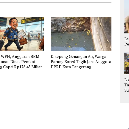
Le
Pe
n WFH, Anggaran BBM
Dikepung Genangan Air, Warga
alanan Dinas Pemkot
Parung Kored Tagih Janji Anggota
 Capai Rp178,45 Miliar
DPRD Kota Tangerang
Li
Ta
Su
La
Se