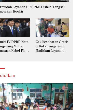
rmudah Layanan UPT PKB Dishub Tangsel
ncurkan Bookir
misi IV DPRD Kota
Cek Kesehatan Gratis
ngerang Minta
di Kota Tangerang
nataan Kabel Fiber
Hadirkan Layanan
tik Utamakan
Lengkap, Warga Bisa
selamatan
Skrining Berbagai
Penyakit Sejak Dini
didikan