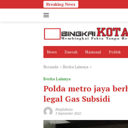
Langsung
Breaking News
ke
konten
News
Daerah
Nasional
Politik
Beranda
Berita Lainnya
Berita Lainnya
Polda metro jaya ber
legal Gas Subsidi
Bingkaikota
5 September 2022