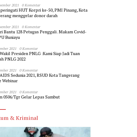
vember 2021
0 Komentar
eringati HUT Korpri ke-50, PMI Pinang, Kota
erang menggelar donor darah
vember 2021
0 Komentar
ri Bantu 128 Petugas Penggali . Makam Covid-
PU Buniayu
ember 2021
0 Komentar
 Wakil Presiden PNLG :Kami Siap Jadi Tuan
h PNLG 2022
ember 2021
0 Komentar
 AIDS Sedunia 2021, RSUD Kota Tangerang
r Webinar
ember 2021
0 Komentar
m 0506/Tgr Gelar Lepas Sambut
um & Kriminal