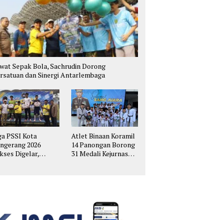
wat Sepak Bola, Sachrudin Dorong
rsatuan dan Sinergi Antarlembaga
ga PSSI Kota
Atlet Binaan Koramil
ngerang 2026
14 Panongan Borong
kses Digelar,
31 Medali Kejurnas
hirkan Talenta
Taekwondo Kapolri
pak Bola Muda
Cup