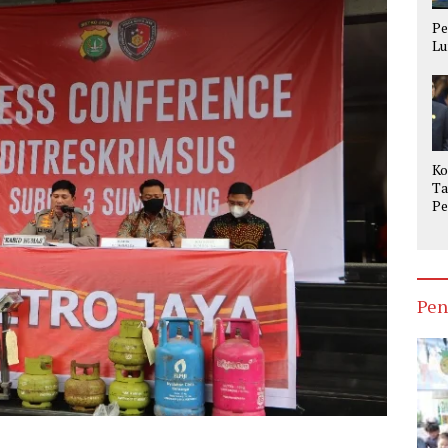
Pe
Lu
Ko
Ta
Pe
Op
Ke
Pen