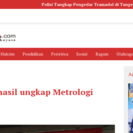
Polisi Tangkap Pengedar Tramadol di Tangerang, Ribuan Buti
Hukrim
Pendidikan
Peristiwa
Sosial
Ragam
Olahrag
A
hasil ungkap Metrologi