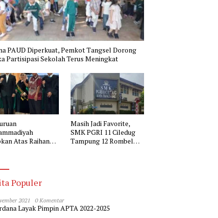
na PAUD Diperkuat, Pemkot Tangsel Dorong
a Partisipasi Sekolah Terus Meningkat
uruan
Masih Jadi Favorite,
ammadiyah
SMK PGRI 11 Ciledug
kan Atas Raihan
Tampung 12 Rombel
r Doktor Kepala
pada SPMB 2026-2027
 Muhammadiyah 2
erang
ita Populer
vember 2021
0 Komentar
dana Layak Pimpin APTA 2022-2025