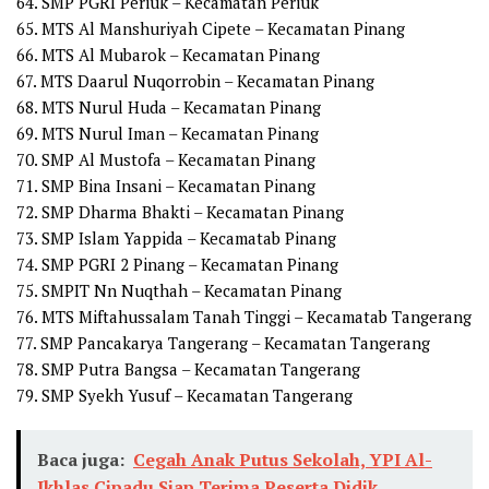
64. SMP PGRI Periuk – Kecamatan Periuk
65. MTS Al Manshuriyah Cipete – Kecamatan Pinang
66. MTS Al Mubarok – Kecamatan Pinang
67. MTS Daarul Nuqorrobin – Kecamatan Pinang
68. MTS Nurul Huda – Kecamatan Pinang
69. MTS Nurul Iman – Kecamatan Pinang
70. SMP Al Mustofa – Kecamatan Pinang
71. SMP Bina Insani – Kecamatan Pinang
72. SMP Dharma Bhakti – Kecamatan Pinang
73. SMP Islam Yappida – Kecamatab Pinang
74. SMP PGRI 2 Pinang – Kecamatan Pinang
75. SMPIT Nn Nuqthah – Kecamatan Pinang
76. MTS Miftahussalam Tanah Tinggi – Kecamatab Tangerang
77. SMP Pancakarya Tangerang – Kecamatan Tangerang
78. SMP Putra Bangsa – Kecamatan Tangerang
79. SMP Syekh Yusuf – Kecamatan Tangerang
Baca juga:
Cegah Anak Putus Sekolah, YPI Al-
Ikhlas Cipadu Siap Terima Peserta Didik