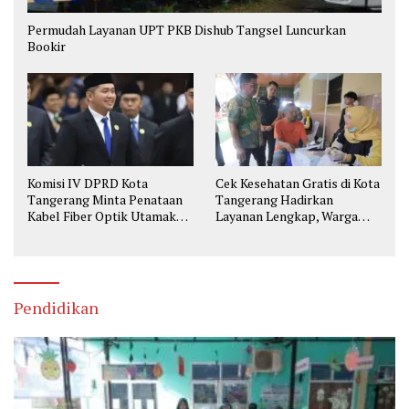
Permudah Layanan UPT PKB Dishub Tangsel Luncurkan
Bookir
Komisi IV DPRD Kota
Cek Kesehatan Gratis di Kota
Tangerang Minta Penataan
Tangerang Hadirkan
Kabel Fiber Optik Utamakan
Layanan Lengkap, Warga
Keselamatan
Bisa Skrining Berbagai
Penyakit Sejak Dini
Pendidikan