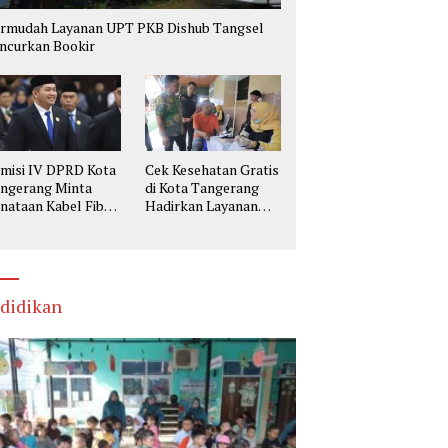
rmudah Layanan UPT PKB Dishub Tangsel
ncurkan Bookir
misi IV DPRD Kota
Cek Kesehatan Gratis
ngerang Minta
di Kota Tangerang
nataan Kabel Fiber
Hadirkan Layanan
tik Utamakan
Lengkap, Warga Bisa
selamatan
Skrining Berbagai
Penyakit Sejak Dini
didikan