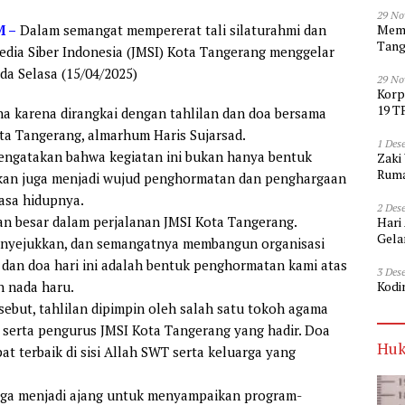
29 No
Memp
 –
Dalam semangat mempererat tali silaturahmi dan
Tang
edia Siber Indonesia (JMSI) Kota Tangerang menggelar
ada Selasa (15/04/2025)
29 No
Korp
19 T
 karena dirangkai dengan tahlilan dan doa bersama
a Tangerang, almarhum Haris Sujarsad.
1 Des
mengatakan bahwa kegiatan ini bukan hanya bentuk
Zaki
Ruma
inkan juga menjadi wujud penghormatan dan penghargaan
asa hidupnya.
2 Des
ran besar dalam perjalanan JMSI Kota Tangerang.
Hari
Gela
enyejukkan, dan semangatnya membangun organisasi
, dan doa hari ini adalah bentuk penghormatan kami atas
3 Des
Kodi
an nada haru.
ebut, tahlilan dipimpin oleh salah satu tokoh agama
a serta pengurus JMSI Kota Tangerang yang hadir. Doa
Huk
 terbaik di sisi Allah SWT serta keluarga yang
r juga menjadi ajang untuk menyampaikan program-