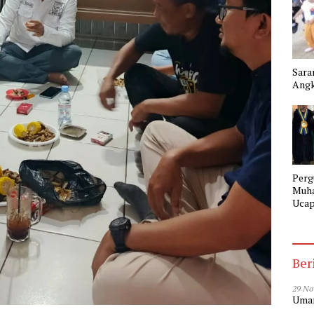
Sara
Angk
Perg
Muh
Ucap
Gela
SMK
Tang
Ber
29 No
Umar