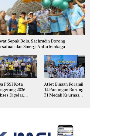
wat Sepak Bola, Sachrudin Dorong
rsatuan dan Sinergi Antarlembaga
ga PSSI Kota
Atlet Binaan Koramil
ngerang 2026
14 Panongan Borong
kses Digelar,
31 Medali Kejurnas
hirkan Talenta
Taekwondo Kapolri
pak Bola Muda
Cup