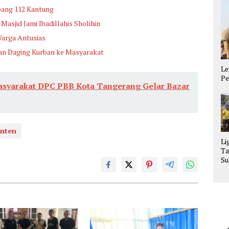
bang 112 Kantung
Masjid Jami Ibadillahis Sholihin
Warga Antusias
an Daging Kurban ke Masyarakat
Le
Pe
asyarakat DPC PBB Kota Tangerang Gelar Bazar
anten
Li
Ta
Su
La
Se