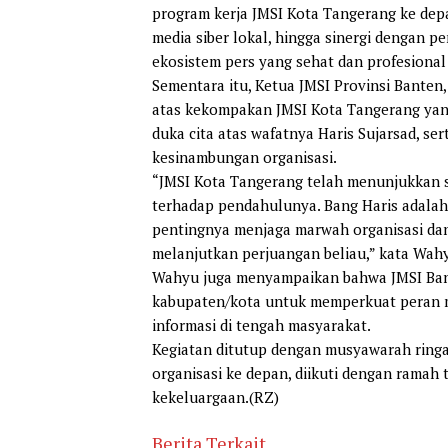
program kerja JMSI Kota Tangerang ke depa
media siber lokal, hingga sinergi dengan 
ekosistem pers yang sehat dan profesional 
Sementara itu, Ketua JMSI Provinsi Banten,
atas kekompakan JMSI Kota Tangerang yang
duka cita atas wafatnya Haris Sujarsad, s
kesinambungan organisasi.
“JMSI Kota Tangerang telah menunjukkan 
terhadap pendahulunya. Bang Haris adalah
pentingnya menjaga marwah organisasi dan p
melanjutkan perjuangan beliau,” kata Wah
Wahyu juga menyampaikan bahwa JMSI Bant
kabupaten/kota untuk memperkuat peran me
informasi di tengah masyarakat.
Kegiatan ditutup dengan musyawarah ringa
organisasi ke depan, diikuti dengan rama
kekeluargaan.(RZ)
Berita Terkait