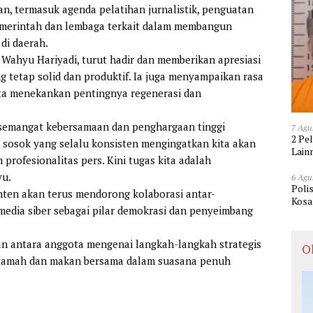
n, termasuk agenda pelatihan jurnalistik, penguatan
pemerintah dan lembaga terkait dalam membangun
di daerah.
 Wahyu Hariyadi, turut hadir dan memberikan apresiasi
 tetap solid dan produktif. Ia juga menyampaikan rasa
erta menekankan pentingnya regenerasi dan
semangat kebersamaan dan penghargaan tinggi
7 Agu
2 Pe
 sosok yang selalu konsisten mengingatkan kita akan
Lain
rofesionalitas pers. Kini tugas kita adalah
yu.
6 Agu
Poli
en akan terus mendorong kolaborasi antar-
Kosa
dia siber sebagai pilar demokrasi dan penyeimbang
n antara anggota mengenai langkah-langkah strategis
O
h tamah dan makan bersama dalam suasana penuh