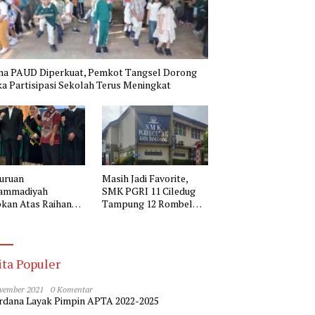
na PAUD Diperkuat, Pemkot Tangsel Dorong
a Partisipasi Sekolah Terus Meningkat
uruan
Masih Jadi Favorite,
ammadiyah
SMK PGRI 11 Ciledug
kan Atas Raihan
Tampung 12 Rombel
r Doktor Kepala
pada SPMB 2026-2027
 Muhammadiyah 2
erang
ita Populer
vember 2021
0 Komentar
dana Layak Pimpin APTA 2022-2025