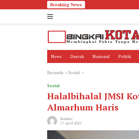
Langsung
Breaking News
Per
ke
konten
News
Daerah
Nasional
Politik
Beranda
Sosial
Sosial
Halalbihalal JMSI K
Almarhum Haris
Redaksi
17 April 2025