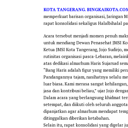
KOTA
TANGERANG. BINGKAIKOTA.COM
memperkuat barisan organisasi, Jaringan M
rapat konsolidasi sekaligus Halalbihalal p
Acara tersebut menjadi momen penuh makna
untuk mendiang Dewan Penasehat JMSI Kot
Ketua JMSI Kota Tangerang, Jojo Sudirjo, 
rutinitas organisasi pasca-Lebaran, mela
atas dedikasi almarhum Haris Sujarsad sem
“Bang Haris adalah figur yang memiliki pe
Pandangannya tajam, nasihatnya selalu m
luar biasa. Kami merasa sangat kehilangan
jasa dan kontribusi beliau,” ujar Jojo deng
Dalam acara yang berlangsung khidmat ters
setempat, dan diikuti oleh seluruh anggot
dipanjatkan agar almarhum mendapat tempat
ditinggalkan diberikan ketabahan.
Selain itu, rapat konsolidasi yang digela