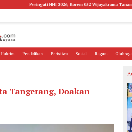
ingati HHI 2026, Korem 052 Wijayakrama Tanam Ribuan Pohon Se
Hukrim
Pendidikan
Peristiwa
Sosial
Ragam
Olahrag
A
ota Tangerang, Doakan