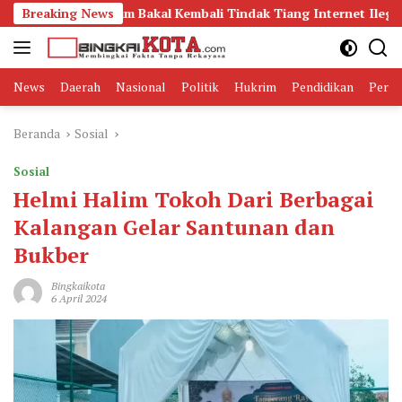
Langsung
 Trantibum Bakal Kembali Tindak Tiang Internet Ilegal di Karan
Breaking News
ke
konten
News
Daerah
Nasional
Politik
Hukrim
Pendidikan
Peris
Beranda
Sosial
Sosial
Helmi Halim Tokoh Dari Berbagai
Kalangan Gelar Santunan dan
Bukber
Bingkaikota
6 April 2024