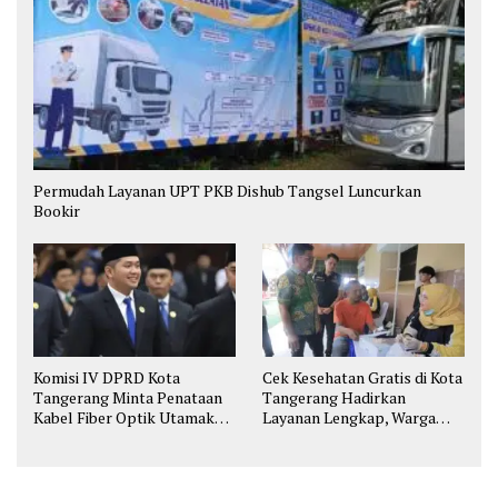
Permudah Layanan UPT PKB Dishub Tangsel Luncurkan
Bookir
Komisi IV DPRD Kota
Cek Kesehatan Gratis di Kota
Tangerang Minta Penataan
Tangerang Hadirkan
Kabel Fiber Optik Utamakan
Layanan Lengkap, Warga
Keselamatan
Bisa Skrining Berbagai
Penyakit Sejak Dini