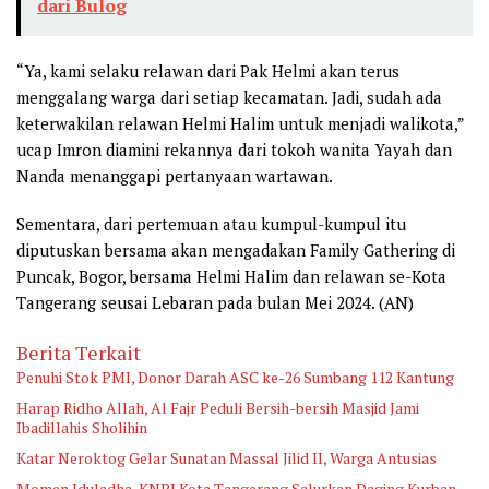
dari Bulog
“Ya, kami selaku relawan dari Pak Helmi akan terus
menggalang warga dari setiap kecamatan. Jadi, sudah ada
keterwakilan relawan Helmi Halim untuk menjadi walikota,”
ucap Imron diamini rekannya dari tokoh wanita Yayah dan
Nanda menanggapi pertanyaan wartawan.
Sementara, dari pertemuan atau kumpul-kumpul itu
diputuskan bersama akan mengadakan Family Gathering di
Puncak, Bogor, bersama Helmi Halim dan relawan se-Kota
Tangerang seusai Lebaran pada bulan Mei 2024. (AN)
Berita Terkait
Penuhi Stok PMI, Donor Darah ASC ke-26 Sumbang 112 Kantung
Harap Ridho Allah, Al Fajr Peduli Bersih-bersih Masjid Jami
Ibadillahis Sholihin
Katar Neroktog Gelar Sunatan Massal Jilid II, Warga Antusias
Momen Iduladha, KNPI Kota Tangerang Salurkan Daging Kurban