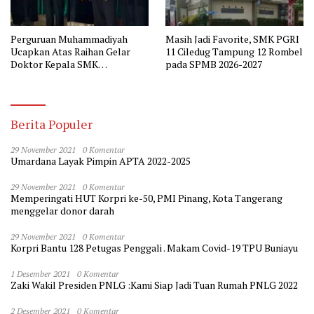
Perguruan Muhammadiyah
Masih Jadi Favorite, SMK PGRI
Ucapkan Atas Raihan Gelar
11 Ciledug Tampung 12 Rombel
Doktor Kepala SMK
pada SPMB 2026-2027
Muhammadiyah 2 Tangerang
Berita Populer
29 November 2021
0 Komentar
Umardana Layak Pimpin APTA 2022-2025
29 November 2021
0 Komentar
Memperingati HUT Korpri ke-50, PMI Pinang, Kota Tangerang
menggelar donor darah
29 November 2021
0 Komentar
Korpri Bantu 128 Petugas Penggali . Makam Covid-19 TPU Buniayu
1 Desember 2021
0 Komentar
Zaki Wakil Presiden PNLG :Kami Siap Jadi Tuan Rumah PNLG 2022
2 Desember 2021
0 Komentar