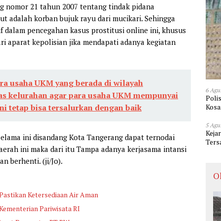
 nomor 21 tahun 2007 tentang tindak pidana
t adalah korban bujuk rayu dari mucikari. Sehingga
 dalam pencegahan kasus prostitusi online ini, khusus
ri aparat kepolisian jika mendapati adanya kegiatan
a usaha UKM yang berada di wilayah
6 Agu
as kelurahan agar para usaha UKM mempunyai
Poli
Kosa
i tetap bisa tersalurkan dengan baik
5 Agu
Keja
selama ini disandang Kota Tangerang dapat ternodai
Ters
daerah ini maka dari itu Tampa adanya kerjasama intansi
n berhenti. (ji/Jo).
O
 Pastikan Ketersediaan Air Aman
Kementerian Pariwisata RI