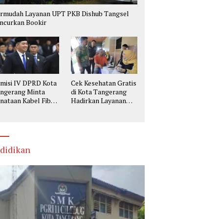
rmudah Layanan UPT PKB Dishub Tangsel
ncurkan Bookir
misi IV DPRD Kota
Cek Kesehatan Gratis
ngerang Minta
di Kota Tangerang
nataan Kabel Fiber
Hadirkan Layanan
tik Utamakan
Lengkap, Warga Bisa
selamatan
Skrining Berbagai
Penyakit Sejak Dini
didikan