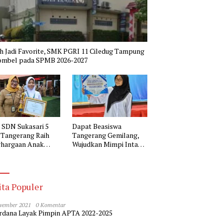
h Jadi Favorite, SMK PGRI 11 Ciledug Tampung
ombel pada SPMB 2026-2027
i SDN Sukasari 5
Dapat Beasiswa
 Tangerang Raih
Tangerang Gemilang,
hargaan Anak
Wujudkan Mimpi Intan
nesia Award
Kuliah di Fakultas
Kedokteran
ita Populer
vember 2021
0 Komentar
dana Layak Pimpin APTA 2022-2025