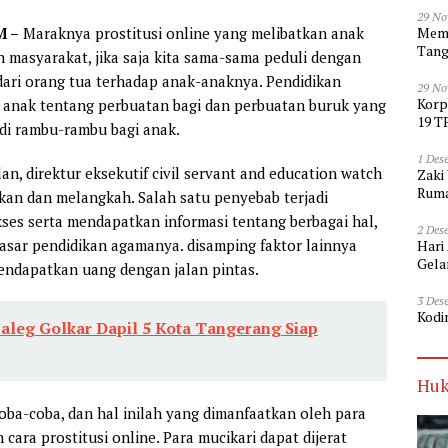
29 No
Memp
M
–
Maraknya prostitusi online yang melibatkan anak
Tang
 masyarakat, jika saja kita sama-sama peduli dengan
dari orang tua terhadap anak-anaknya. Pendidikan
29 No
Korp
 anak tentang perbuatan bagi dan perbuatan buruk yang
19 T
di rambu-rambu bagi anak.
1 Des
an, direktur eksekutif civil servant and education watch
Zaki
Ruma
an dan melangkah. Salah satu penyebab terjadi
ses serta mendapatkan informasi tentang berbagai hal,
2 Des
asar pendidikan agamanya. disamping faktor lainnya
Hari
Gela
ndapatkan uang dengan jalan pintas.
3 Des
Kodi
aleg Golkar Dapil 5 Kota Tangerang Siap
Huk
a-coba, dan hal inilah yang dimanfaatkan oleh para
ara prostitusi online. Para mucikari dapat dijerat