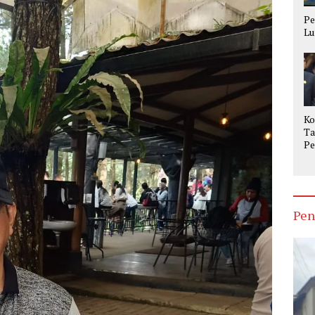
Pe
Lu
Ko
Ta
Pe
Op
Ke
Pen