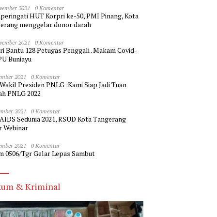
vember 2021
0 Komentar
eringati HUT Korpri ke-50, PMI Pinang, Kota
erang menggelar donor darah
vember 2021
0 Komentar
ri Bantu 128 Petugas Penggali . Makam Covid-
PU Buniayu
ember 2021
0 Komentar
 Wakil Presiden PNLG :Kami Siap Jadi Tuan
h PNLG 2022
ember 2021
0 Komentar
 AIDS Sedunia 2021, RSUD Kota Tangerang
r Webinar
ember 2021
0 Komentar
m 0506/Tgr Gelar Lepas Sambut
um & Kriminal