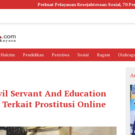
Perkuat Pelayanan Kesejahteraan Sosial, 70 Pengurus IPSM Kota
Hukrim
Pendidikan
Peristiwa
Sosial
Ragam
Olahrag
A
ivil Servant And Education
Terkait Prostitusi Online