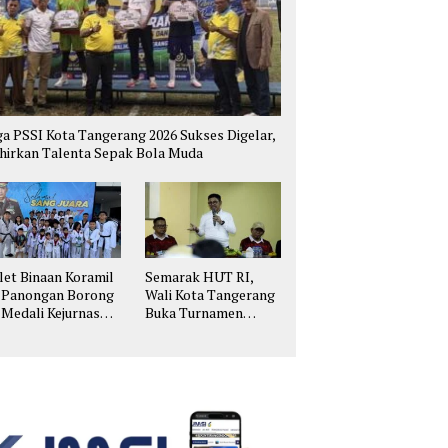
ga PSSI Kota Tangerang 2026 Sukses Digelar,
hirkan Talenta Sepak Bola Muda
let Binaan Koramil
Semarak HUT RI,
 Panongan Borong
Wali Kota Tangerang
 Medali Kejurnas
Buka Turnamen
ekwondo Kapolri
Badminton Antar
up
Kelurahan di
Cipondoh