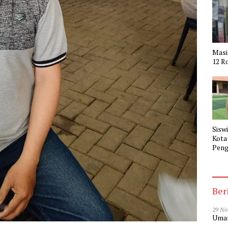
Masi
12 R
Sisw
Kota
Peng
Indo
Ber
29 No
Umar