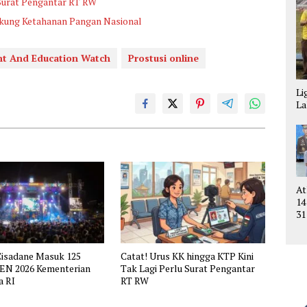
 Surat Pengantar RT RW
ukung Ketahanan Pangan Nasional
ant And Education Watch
Prostusi online
Li
La
At
14
31
Ta
C
Cisadane Masuk 125
Catat! Urus KK hingga KTP Kini
KEN 2026 Kementerian
Tak Lagi Perlu Surat Pengantar
a RI
RT RW