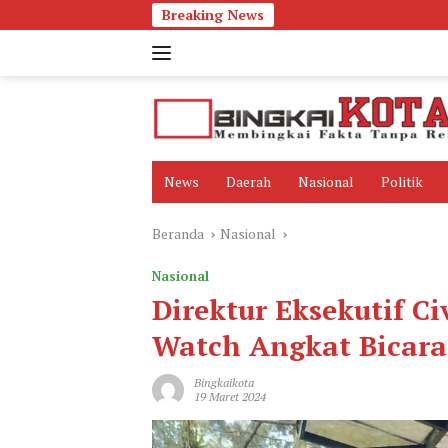
Langsung
Breaking News
ke
konten
News
Daerah
Nasional
Politik
Beranda
Nasional
Nasional
Direktur Eksekutif C
Watch Angkat Bicara 
Bingkaikota
19 Maret 2024