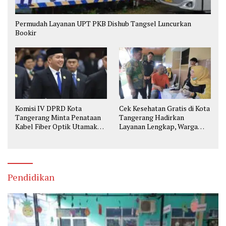
Permudah Layanan UPT PKB Dishub Tangsel Luncurkan
Bookir
Komisi IV DPRD Kota
Cek Kesehatan Gratis di Kota
Tangerang Minta Penataan
Tangerang Hadirkan
Kabel Fiber Optik Utamakan
Layanan Lengkap, Warga
Keselamatan
Bisa Skrining Berbagai
Penyakit Sejak Dini
Pendidikan