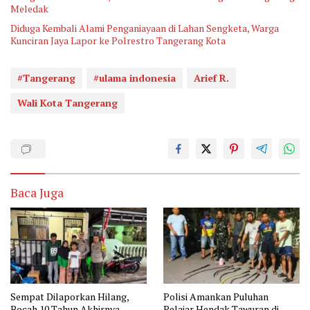
Meledak
Diduga Kembali Alami Penganiayaan di Lahan Sengketa, Warga
Kunciran Jaya Lapor ke Polrestro Tangerang Kota
#Tangerang
#ulama indonesia
Arief R.
Wali Kota Tangerang
Baca Juga
Sempat Dilaporkan Hilang,
Polisi Amankan Puluhan
Bocah 10 Tahun Akhirnya
Pelajar Hendak Tawuran di