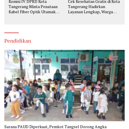
Komisi IV DPRD Kota
Cek Kesehatan Gratis di Kota
Tangerang Minta Penataan
Tangerang Hadirkan
Kabel Fiber Optik Utamakan
Layanan Lengkap, Warga
Keselamatan
Bisa Skrining Berbagai
Penyakit Sejak Dini
Pendidikan
Sarana PAUD Diperkuat, Pemkot Tangsel Dorong Angka