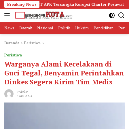
Langsung
Eks VP PT APK Tersangka Korupsi Charter Pesawat
Breaking News
DPW P
ke
konten
News
Daerah
Nasional
Politik
Hukrim
Pendidikan
Peris
Beranda
Peristiwa
Peristiwa
Warganya Alami Kecelakaan di
Guci Tegal, Benyamin Perintahkan
Dinkes Segera Kirim Tim Medis
Redaksi
7 Mei 2023