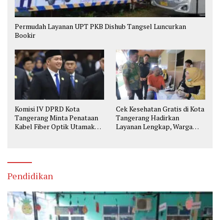
Permudah Layanan UPT PKB Dishub Tangsel Luncurkan
Bookir
Komisi IV DPRD Kota
Cek Kesehatan Gratis di Kota
Tangerang Minta Penataan
Tangerang Hadirkan
Kabel Fiber Optik Utamakan
Layanan Lengkap, Warga
Keselamatan
Bisa Skrining Berbagai
Penyakit Sejak Dini
Pendidikan