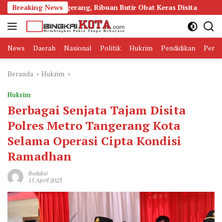
Langsung
ol di Tangerang, Ribuan Butir Obat Keras Disita
Breaking News
Buruan
ke
konten
News
Daerah
Nasional
Politik
Hukrim
Pendidikan
Peris
Beranda
Hukrim
Hukrim
Berbagai Senjata Tajam Disita
Polres Metro Tangerang Kota
Selama Operasi Cipta Kondisi
Ramadhan
Redaksi
15 April 2023