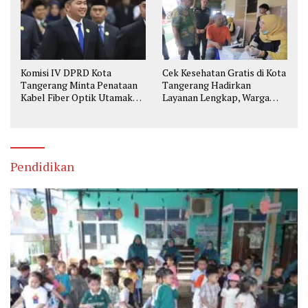
Komisi IV DPRD Kota
Cek Kesehatan Gratis di Kota
Tangerang Minta Penataan
Tangerang Hadirkan
Kabel Fiber Optik Utamakan
Layanan Lengkap, Warga
Keselamatan
Bisa Skrining Berbagai
Penyakit Sejak Dini
Pendidikan