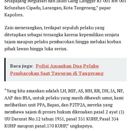
Selapajang Neglasari dan Jalan Gang Langgar RT 001 RW 001
Kelurahan Cipadu, Larangan, Kota Tangerang,” papar
Kapolres.
Zain menerangkan, terdapat sepuluh pelaku yang
ditetapkan sebagai tersangka karena kepemilikan senjata
tajam maupun pelaku pembacokan hingga melukai korban
pihak lawan hingga luka serius.
Baca juga:
Polisi Amankan Dua Pelaku
Pembacokan Saat Tawuran di Tangerang
“Yang kita amankan adalah LH, MIF, AS, MH, RR, DH, IA, NF,
AAP dan BSA, untuk pelaku yang masih dibawah umur, kami
melibatkan unit PPA, Bapas, dan P2TP2A, mereka yang
membawa sajam di proses hukum dikenakan pasal 2 ayat (1)
UU Darurat No.12 tahun 1951, pasal 351 KUHP, Pasal 354
KUHP maupun pasal.170 KUHP,” ungkapnya.