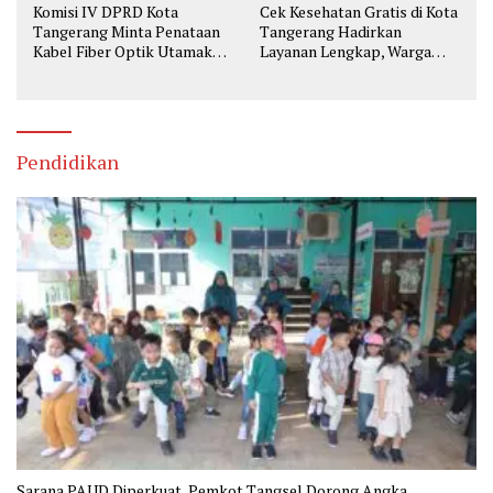
Komisi IV DPRD Kota
Cek Kesehatan Gratis di Kota
Tangerang Minta Penataan
Tangerang Hadirkan
Kabel Fiber Optik Utamakan
Layanan Lengkap, Warga
Keselamatan
Bisa Skrining Berbagai
Penyakit Sejak Dini
Pendidikan
Sarana PAUD Diperkuat, Pemkot Tangsel Dorong Angka