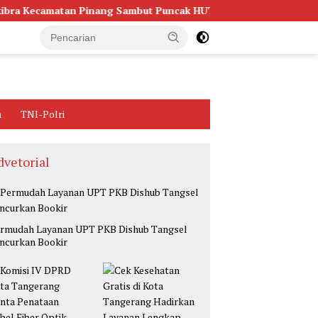
atan Pinang Sambut Puncak HUT RI ke-81
Wujudkan Huni
a
TNI-Polri
dvetorial
rmudah Layanan UPT PKB Dishub Tangsel
ncurkan Bookir