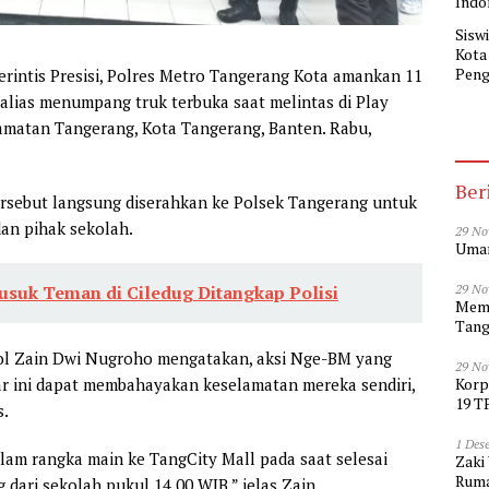
Sisw
Kota
Peng
erintis Presisi, Polres Metro Tangerang Kota amankan 11
Indo
alias menumpang truk terbuka saat melintas di Play
ecamatan Tangerang, Kota Tangerang, Banten. Rabu,
Ber
ersebut langsung diserahkan ke Polsek Tangerang untuk
dan pihak sekolah.
29 No
Umar
29 No
usuk Teman di Ciledug Ditangkap Polisi
Memp
Tang
ol Zain Dwi Nugroho mengatakan, aksi Nge-BM yang
29 No
Korp
ar ini dapat membahayakan keselamatan mereka sendiri,
19 T
s.
1 Des
lam rangka main ke TangCity Mall pada saat selesai
Zaki
Ruma
 dari sekolah pukul 14.00 WIB,” jelas Zain.