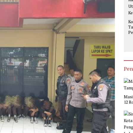
Ko
Ta
Pe
Op
Ke
Pen
Masi
12 R