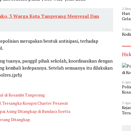
2 Des
Hari
ko, 3 Warga Kota Tangerang Menyesal Dan
Gela
3 Des
Kodi
polisian merupakan bentuk antisipasi, terhadap
M.
Huk
ang tuanya, panggil pihak sekolah, koordinasikan dengan
ang kembali kedepannya. Setelah semuanya itu dilakukan
olres.(prh)
6 Agu
Poli
Kosa
gal di Kosambi Tangerang
K Tersangka Korupsi Charter Pesawat
5 Agu
Keja
apai Asing Ditangkap di Bandara Soetta
Ters
gerang Ditangkap