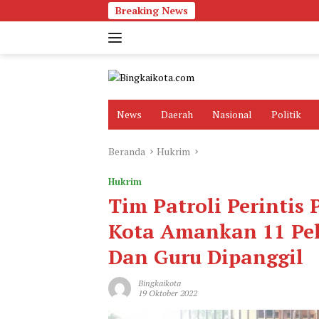
Langsung
Breaking News
ke
konten
News
Daerah
Nasional
Politik
Beranda
Hukrim
Hukrim
Tim Patroli Perintis 
Kota Amankan 11 Pel
Dan Guru Dipanggil
Bingkaikota
19 Oktober 2022