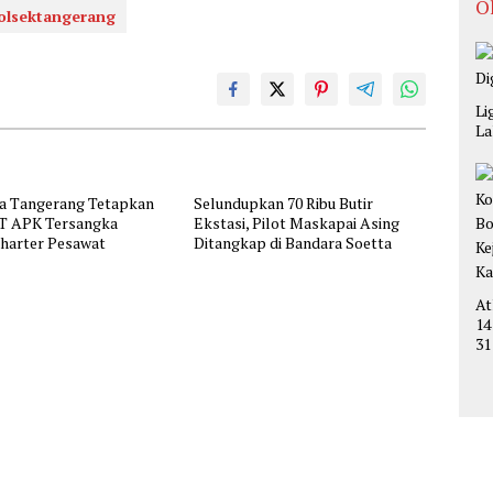
O
olsektangerang
Li
La
ta Tangerang Tetapkan
Selundupkan 70 Ribu Butir
T APK Tersangka
Ekstasi, Pilot Maskapai Asing
Charter Pesawat
Ditangkap di Bandara Soetta
At
14
31
Ta
C