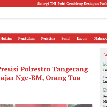
Sinergi TNI-Polri Gembleng Kesiapan Paskibra Kecam
Hukrim
Pendidikan
Peristiwa
Sosial
Ragam
Olahrag
A
Presisi Polrestro Tangerang
ajar Nge-BM, Orang Tua
Pe
Lu