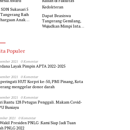
i SDN Sukasari 5
 Tangerang Raih
Dapat Beasiswa
hargaan Anak
Tangerang Gemilang,
nesia Award
Wujudkan Mimpi Intan
Kuliah di Fakultas
Kedokteran
ita Populer
vember 2021
0 Komentar
dana Layak Pimpin APTA 2022-2025
vember 2021
0 Komentar
eringati HUT Korpri ke-50, PMI Pinang, Kota
erang menggelar donor darah
vember 2021
0 Komentar
ri Bantu 128 Petugas Penggali . Makam Covid-
PU Buniayu
ember 2021
0 Komentar
 Wakil Presiden PNLG :Kami Siap Jadi Tuan
h PNLG 2022