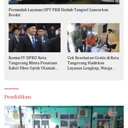
Permudah Layanan UPT PKB Dishub Tangsel Luncurkan
Bookir
Komisi IV DPRD Kota
Cek Kesehatan Gratis di Kota
Tangerang Minta Penataan
Tangerang Hadirkan
Kabel Fiber Optik Utamakan
Layanan Lengkap, Warga
Keselamatan
Bisa Skrining Berbagai
Penyakit Sejak Dini
Pendidikan