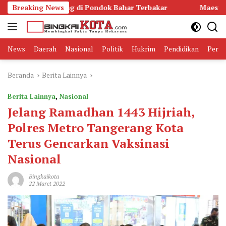
Langsung
han Kosong di Pondok Bahar Terbakar
Breaking News
Maesyal Rasyid Le
ke
konten
News
Daerah
Nasional
Politik
Hukrim
Pendidikan
Peris
Beranda
Berita Lainnya
Berita Lainnya
,
Nasional
Jelang Ramadhan 1443 Hijriah,
Polres Metro Tangerang Kota
Terus Gencarkan Vaksinasi
Nasional
Bingkaikota
22 Maret 2022