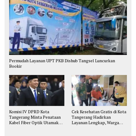
Permudah Layanan UPT PKB Dishub Tangsel Luncurkan
Bookir
Komisi IV DPRD Kota
Cek Kesehatan Gratis di Kota
Tangerang Minta Penataan
Tangerang Hadirkan
Kabel Fiber Optik Utamakan
Layanan Lengkap, Warga
Keselamatan
Bisa Skrining Berbagai
Penyakit Sejak Dini