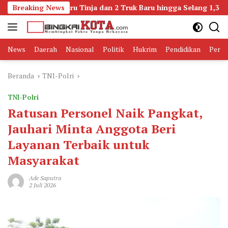
Langsung
Pemburu Tinja dan 2 Truk Baru hingga Selang 1,3 Kilometer Bik
Breaking News
ke
konten
News
Daerah
Nasional
Politik
Hukrim
Pendidikan
Peris
Beranda
TNI-Polri
TNI-Polri
Ratusan Personel Naik Pangkat,
Jauhari Minta Anggota Beri
Layanan Terbaik untuk
Masyarakat
Ade Saputra
2 Juli 2026