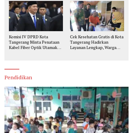
Komisi IV DPRD Kota
Cek Kesehatan Gratis di Kota
Tangerang Minta Penataan
Tangerang Hadirkan
Kabel Fiber Optik Utamakan
Layanan Lengkap, Warga
Keselamatan
Bisa Skrining Berbagai
Penyakit Sejak Dini
Pendidikan