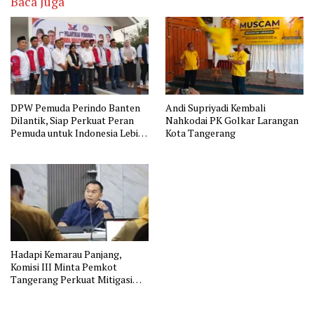
Baca Juga
DPW Pemuda Perindo Banten
Andi Supriyadi Kembali
Dilantik, Siap Perkuat Peran
Nahkodai PK Golkar Larangan
Pemuda untuk Indonesia Lebih
Kota Tangerang
Baik
Hadapi Kemarau Panjang,
Komisi III Minta Pemkot
Tangerang Perkuat Mitigasi
dan Jaga Ketahanan Pangan