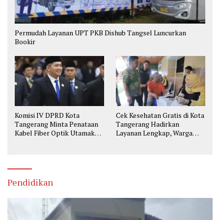
Permudah Layanan UPT PKB Dishub Tangsel Luncurkan
Bookir
Komisi IV DPRD Kota
Cek Kesehatan Gratis di Kota
Tangerang Minta Penataan
Tangerang Hadirkan
Kabel Fiber Optik Utamakan
Layanan Lengkap, Warga
Keselamatan
Bisa Skrining Berbagai
Penyakit Sejak Dini
Pendidikan