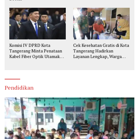
Komisi IV DPRD Kota
Cek Kesehatan Gratis di Kota
Tangerang Minta Penataan
Tangerang Hadirkan
Kabel Fiber Optik Utamakan
Layanan Lengkap, Warga
Keselamatan
Bisa Skrining Berbagai
Penyakit Sejak Dini
Pendidikan