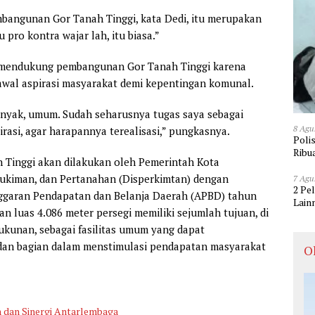
mbangunan Gor Tanah Tinggi, kata Dedi, itu merupakan
 pro kontra wajar lah, itu biasa.”
p mendukung pembangunan Gor Tanah Tinggi karena
al aspirasi masyarakat demi kepentingan komunal.
anyak, umum. Sudah seharusnya tugas saya sebagai
8 Agu
asi, agar harapannya terealisasi,” pungkasnya.
Poli
Ribu
 Tinggi akan dilakukan oleh Pemerintah Kota
ukiman, dan Pertanahan (Disperkimtan) dengan
7 Agu
2 Pe
ggaran Pendapatan dan Belanja Daerah (APBD) tahun
Lain
 luas 4.086 meter persegi memiliki sejumlah tujuan, di
kunan, sebagai fasilitas umum yang dapat
 dan bagian dalam menstimulasi pendapatan masyarakat
O
 dan Sinergi Antarlembaga