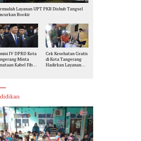
rmudah Layanan UPT PKB Dishub Tangsel
ncurkan Bookir
misi IV DPRD Kota
Cek Kesehatan Gratis
ngerang Minta
di Kota Tangerang
nataan Kabel Fiber
Hadirkan Layanan
tik Utamakan
Lengkap, Warga Bisa
selamatan
Skrining Berbagai
Penyakit Sejak Dini
didikan