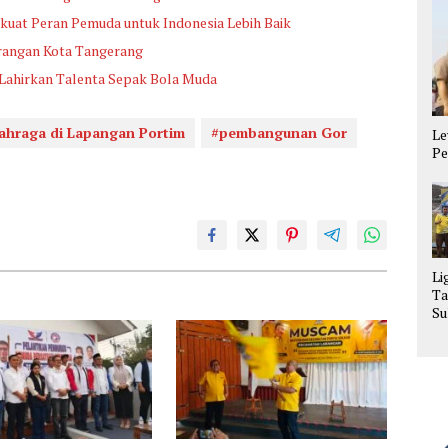
kuat Peran Pemuda untuk Indonesia Lebih Baik
arangan Kota Tangerang
 Lahirkan Talenta Sepak Bola Muda
ahraga di Lapangan Portim
#pembangunan Gor
Le
Pe
Li
Ta
Su
La
Se