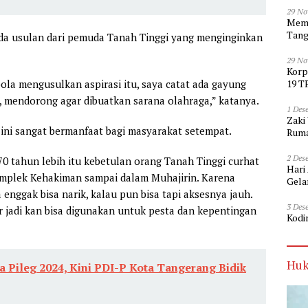
29 No
Memp
Tang
ada usulan dari pemuda Tanah Tinggi yang menginginkan
29 No
Korp
19 T
la mengusulkan aspirasi itu, saya catat ada gayung
, mendorong agar dibuatkan sarana olahraga,” katanya.
1 Des
Zaki
ini sangat bermanfaat bagi masyarakat setempat.
Ruma
2 Des
70 tahun lebih itu kebetulan orang Tanah Tinggi curhat
Hari
komplek Kehakiman sampai dalam Muhajirin. Karena
Gela
 enggak bisa narik, kalau pun bisa tapi aksesnya jauh.
3 Des
 jadi kan bisa digunakan untuk pesta dan kepentingan
Kodi
Huk
 Pileg 2024, Kini PDI-P Kota Tangerang Bidik