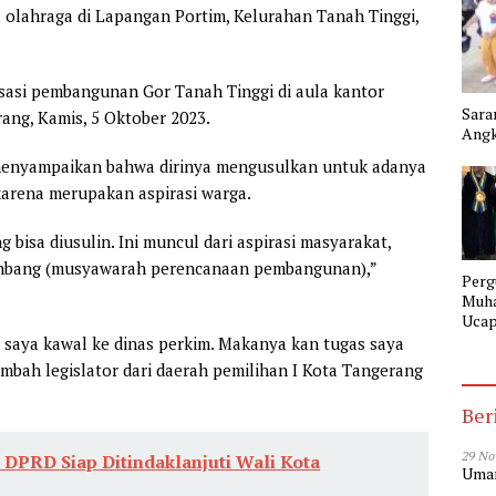
olahraga di Lapangan Portim, Kelurahan Tanah Tinggi,
lisasi pembangunan Gor Tanah Tinggi di aula kantor
Sara
ang, Kamis, 5 Oktober 2023.
Angk
i menyampaikan bahwa dirinya mengusulkan untuk adanya
 karena merupakan aspirasi warga.
 bisa diusulin. Ini muncul dari aspirasi masyarakat,
enbang (musyawarah perencanaan pembangunan),”
Perg
Muh
Ucap
Gela
, saya kawal ke dinas perkim. Makanya kan tugas saya
SMK
ambah legislator dari daerah pemilihan I Kota Tangerang
Tang
Ber
29 No
DPRD Siap Ditindaklanjuti Wali Kota
Umar