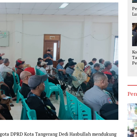
Pe
Lu
Ko
Ta
Pe
Op
Ke
Pen
gota DPRD Kota Tangerang Dedi Hasbullah mendukung