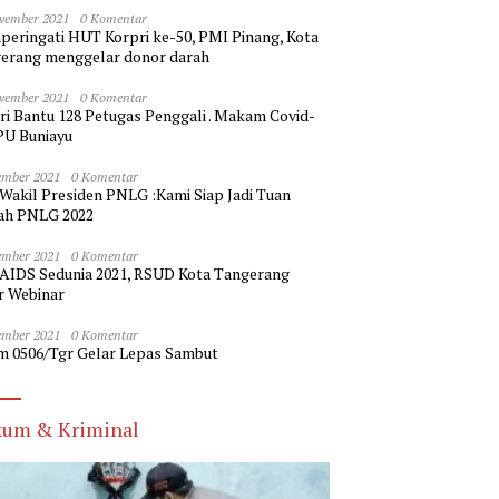
vember 2021
0 Komentar
eringati HUT Korpri ke-50, PMI Pinang, Kota
erang menggelar donor darah
vember 2021
0 Komentar
ri Bantu 128 Petugas Penggali . Makam Covid-
PU Buniayu
ember 2021
0 Komentar
 Wakil Presiden PNLG :Kami Siap Jadi Tuan
h PNLG 2022
ember 2021
0 Komentar
 AIDS Sedunia 2021, RSUD Kota Tangerang
r Webinar
ember 2021
0 Komentar
m 0506/Tgr Gelar Lepas Sambut
um & Kriminal