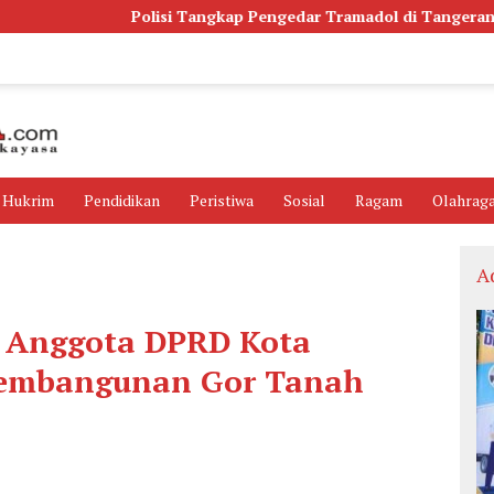
Polisi Tangkap Pengedar Tramadol di Tangerang, Ribuan Butir
Hukrim
Pendidikan
Peristiwa
Sosial
Ragam
Olahrag
A
, Anggota DPRD Kota
Pembangunan Gor Tanah