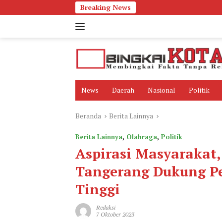
Langsung
Breaking News
ke
konten
News
Daerah
Nasional
Politik
Beranda
Berita Lainnya
Berita Lainnya
,
Olahraga
,
Politik
Aspirasi Masyarakat
Tangerang Dukung 
Tinggi
Redaksi
7 Oktober 2023