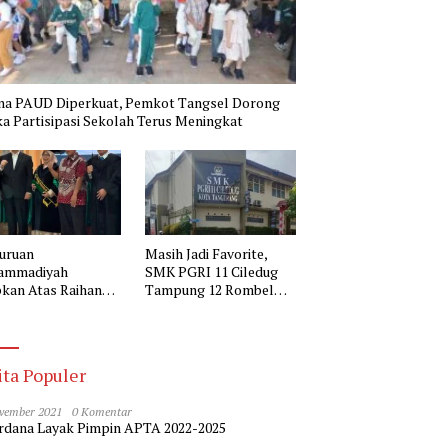
na PAUD Diperkuat, Pemkot Tangsel Dorong
a Partisipasi Sekolah Terus Meningkat
uruan
Masih Jadi Favorite,
ammadiyah
SMK PGRI 11 Ciledug
kan Atas Raihan
Tampung 12 Rombel
r Doktor Kepala
pada SPMB 2026-2027
 Muhammadiyah 2
erang
ita Populer
vember 2021
0 Komentar
dana Layak Pimpin APTA 2022-2025