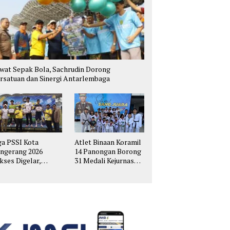
wat Sepak Bola, Sachrudin Dorong
rsatuan dan Sinergi Antarlembaga
ga PSSI Kota
Atlet Binaan Koramil
ngerang 2026
14 Panongan Borong
kses Digelar,
31 Medali Kejurnas
hirkan Talenta
Taekwondo Kapolri
pak Bola Muda
Cup