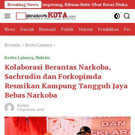
Langsung
dol di Tangerang, Ribuan Butir Obat Keras Disita
Breaking News
Burua
ke
konten
News
Daerah
Nasional
Politik
Hukrim
Pendidikan
Peris
Beranda
Berita Lainnya
Berita Lainnya
,
Hukrim
Kolaborasi Berantas Narkoba,
Sachrudin dan Forkopimda
Resmikan Kampung Tangguh Jaya
Bebas Narkoba
Redaksi
9 September 2023