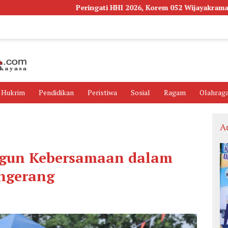
Peringati HHI 2026, Korem 052 Wijayakrama Tanam Ribuan
Hukrim
Pendidikan
Peristiwa
Sosial
Ragam
Olahrag
A
ngun Kebersamaan dalam
ngerang