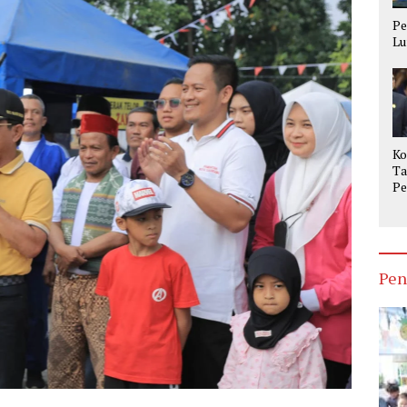
Pe
Lu
Ko
Ta
Pe
Op
Ke
Pen