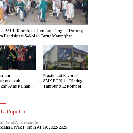
na PAUD Diperkuat, Pemkot Tangsel Dorong
a Partisipasi Sekolah Terus Meningkat
uruan
Masih Jadi Favorite,
ammadiyah
SMK PGRI 11 Ciledug
kan Atas Raihan
Tampung 12 Rombel
r Doktor Kepala
pada SPMB 2026-2027
 Muhammadiyah 2
erang
ita Populer
vember 2021
0 Komentar
dana Layak Pimpin APTA 2022-2025