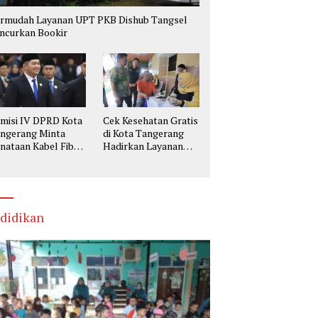
rmudah Layanan UPT PKB Dishub Tangsel
ncurkan Bookir
misi IV DPRD Kota
Cek Kesehatan Gratis
ngerang Minta
di Kota Tangerang
nataan Kabel Fiber
Hadirkan Layanan
tik Utamakan
Lengkap, Warga Bisa
selamatan
Skrining Berbagai
Penyakit Sejak Dini
didikan