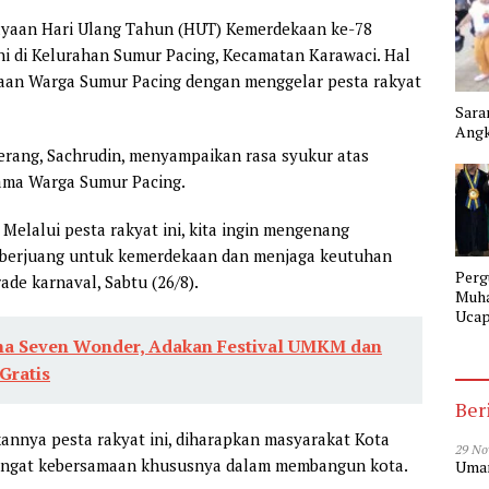
yaan Hari Ulang Tahun (HUT) Kemerdekaan ke-78
 ini di Kelurahan Sumur Pacing, Kecamatan Karawaci. Hal
maan Warga Sumur Pacing dengan menggelar pesta rakyat
Sara
Angk
rang, Sachrudin, menyampaikan rasa syukur atas
ama Warga Sumur Pacing.
 Melalui pesta rakyat ini, kita ingin mengenang
h berjuang untuk kemerdekaan dan menjaga keutuhan
Perg
rade karnaval, Sabtu (26/8).
Muh
Ucap
Gela
ma Seven Wonder, Adakan Festival UMKM dan
SMK
ratis‎
Tang
Ber
annya pesta rakyat ini, diharapkan masyarakat Kota
29 No
angat kebersamaan khususnya dalam membangun kota.
Umar