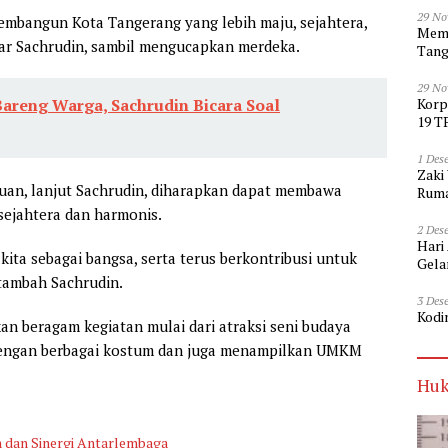
29 No
embangun Kota Tangerang yang lebih maju, sejahtera,
Memp
jar Sachrudin, sambil mengucapkan merdeka.
Tang
29 No
reng Warga, Sachrudin Bicara Soal
Korp
19 T
1 Des
Zaki
an, lanjut Sachrudin, diharapkan dapat membawa
Ruma
sejahtera dan harmonis.
2 Des
Hari
kita sebagai bangsa, serta terus berkontribusi untuk
Gela
tambah Sachrudin.
3 Des
Kodi
an beragam kegiatan mulai dari atraksi seni budaya
l dengan berbagai kostum dan juga menampilkan UMKM
Huk
 dan Sinergi Antarlembaga