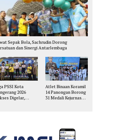
wat Sepak Bola, Sachrudin Dorong
rsatuan dan Sinergi Antarlembaga
ga PSSI Kota
Atlet Binaan Koramil
ngerang 2026
14 Panongan Borong
kses Digelar,
31 Medali Kejurnas
hirkan Talenta
Taekwondo Kapolri
pak Bola Muda
Cup