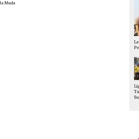
la Muda
Le
Pe
Li
Ta
Su
La
Se