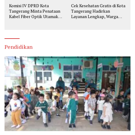
Komisi IV DPRD Kota
Cek Kesehatan Gratis di Kota
Tangerang Minta Penataan
Tangerang Hadirkan
Kabel Fiber Optik Utamakan
Layanan Lengkap, Warga
Keselamatan
Bisa Skrining Berbagai
Penyakit Sejak Dini
Pendidikan