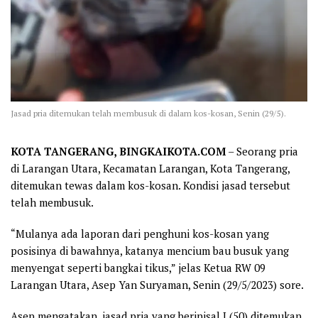
Jasad pria ditemukan telah membusuk di dalam kos-kosan, Senin (29/5).
KOTA TANGERANG, BINGKAIKOTA.COM
– Seorang pria
di Larangan Utara, Kecamatan Larangan, Kota Tangerang,
ditemukan tewas dalam kos-kosan. Kondisi jasad tersebut
telah membusuk.
“Mulanya ada laporan dari penghuni kos-kosan yang
posisinya di bawahnya, katanya mencium bau busuk yang
menyengat seperti bangkai tikus,” jelas Ketua RW 09
Larangan Utara, Asep Yan Suryaman, Senin (29/5/2023) sore.
Asep mengatakan, jasad pria yang berinisal J (50) ditemukan