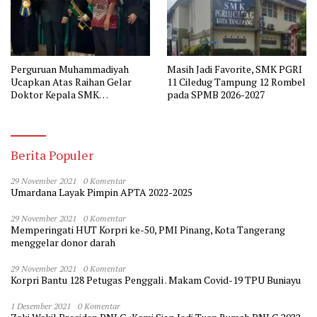
Perguruan Muhammadiyah
Masih Jadi Favorite, SMK PGRI
Ucapkan Atas Raihan Gelar
11 Ciledug Tampung 12 Rombel
Doktor Kepala SMK
pada SPMB 2026-2027
Muhammadiyah 2 Tangerang
Berita Populer
29 November 2021
0 Komentar
Umardana Layak Pimpin APTA 2022-2025
29 November 2021
0 Komentar
Memperingati HUT Korpri ke-50, PMI Pinang, Kota Tangerang
menggelar donor darah
29 November 2021
0 Komentar
Korpri Bantu 128 Petugas Penggali . Makam Covid-19 TPU Buniayu
1 Desember 2021
0 Komentar