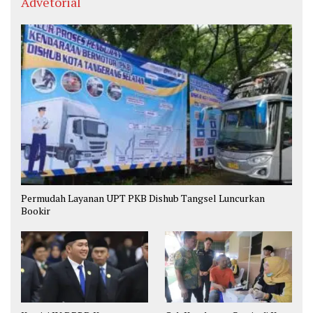
Advetorial
Permudah Layanan UPT PKB Dishub Tangsel Luncurkan
Bookir