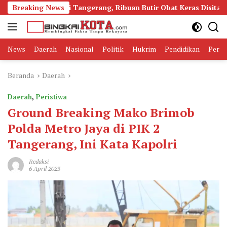
Langsung
amadol di Tangerang, Ribuan Butir Obat Keras Disita
Breaking News
Bu
ke
konten
News
Daerah
Nasional
Politik
Hukrim
Pendidikan
Peris
Beranda
Daerah
Daerah
,
Peristiwa
Ground Breaking Mako Brimob
Polda Metro Jaya di PIK 2
Tangerang, Ini Kata Kapolri
Redaksi
6 April 2023