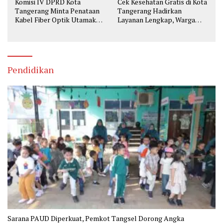
Komisi IV DPRD Kota
Cek Kesehatan Gratis di Kota
Tangerang Minta Penataan
Tangerang Hadirkan
Kabel Fiber Optik Utamakan
Layanan Lengkap, Warga
Keselamatan
Bisa Skrining Berbagai
Penyakit Sejak Dini
Pendidikan
Sarana PAUD Diperkuat, Pemkot Tangsel Dorong Angka