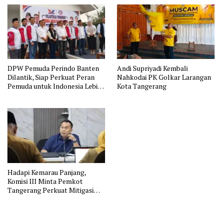
DPW Pemuda Perindo Banten
Andi Supriyadi Kembali
Dilantik, Siap Perkuat Peran
Nahkodai PK Golkar Larangan
Pemuda untuk Indonesia Lebih
Kota Tangerang
Baik
Hadapi Kemarau Panjang,
Komisi III Minta Pemkot
Tangerang Perkuat Mitigasi
dan Jaga Ketahanan Pangan