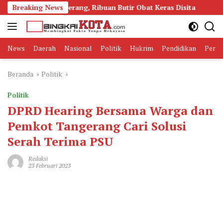
Langsung
i Tangerang, Ribuan Butir Obat Keras Disita
Breaking News
Buruan Pas
ke
konten
News
Daerah
Nasional
Politik
Hukrim
Pendidikan
Peris
Beranda
Politik
Politik
DPRD Hearing Bersama Warga dan
Pemkot Tangerang Cari Solusi
Serah Terima PSU
Redaksi
23 Februari 2023