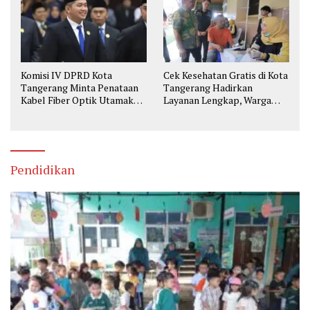
Komisi IV DPRD Kota
Cek Kesehatan Gratis di Kota
Tangerang Minta Penataan
Tangerang Hadirkan
Kabel Fiber Optik Utamakan
Layanan Lengkap, Warga
Keselamatan
Bisa Skrining Berbagai
Penyakit Sejak Dini
Pendidikan