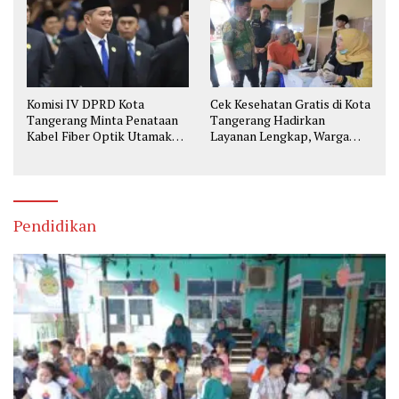
Komisi IV DPRD Kota
Cek Kesehatan Gratis di Kota
Tangerang Minta Penataan
Tangerang Hadirkan
Kabel Fiber Optik Utamakan
Layanan Lengkap, Warga
Keselamatan
Bisa Skrining Berbagai
Penyakit Sejak Dini
Pendidikan