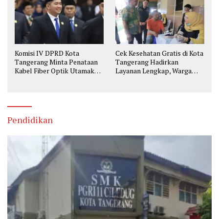
Komisi IV DPRD Kota
Cek Kesehatan Gratis di Kota
Tangerang Minta Penataan
Tangerang Hadirkan
Kabel Fiber Optik Utamakan
Layanan Lengkap, Warga
Keselamatan
Bisa Skrining Berbagai
Penyakit Sejak Dini
Pendidikan