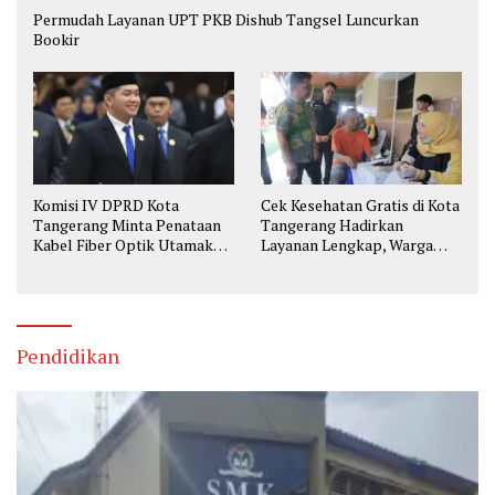
Permudah Layanan UPT PKB Dishub Tangsel Luncurkan
Bookir
Komisi IV DPRD Kota
Cek Kesehatan Gratis di Kota
Tangerang Minta Penataan
Tangerang Hadirkan
Kabel Fiber Optik Utamakan
Layanan Lengkap, Warga
Keselamatan
Bisa Skrining Berbagai
Penyakit Sejak Dini
Pendidikan