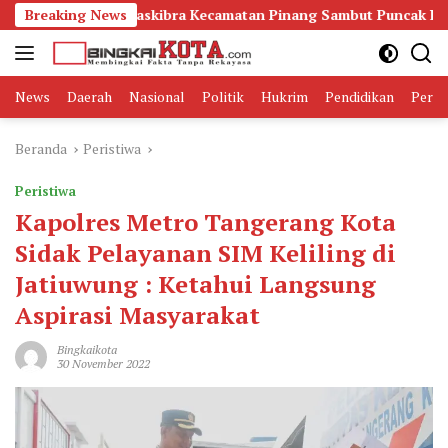
Langsung
esiapan Paskibra Kecamatan Pinang Sambut Puncak HUT RI ke-81
Breaking News
ke
konten
News
Daerah
Nasional
Politik
Hukrim
Pendidikan
Peris
Beranda
Peristiwa
Peristiwa
Kapolres Metro Tangerang Kota
Sidak Pelayanan SIM Keliling di
Jatiuwung : Ketahui Langsung
Aspirasi Masyarakat
Bingkaikota
30 November 2022