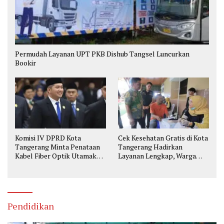
Permudah Layanan UPT PKB Dishub Tangsel Luncurkan
Bookir
Komisi IV DPRD Kota
Cek Kesehatan Gratis di Kota
Tangerang Minta Penataan
Tangerang Hadirkan
Kabel Fiber Optik Utamakan
Layanan Lengkap, Warga
Keselamatan
Bisa Skrining Berbagai
Penyakit Sejak Dini
Pendidikan