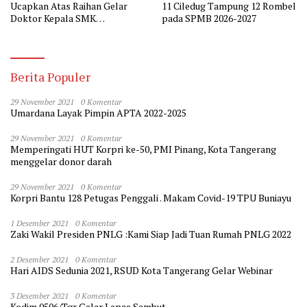
Ucapkan Atas Raihan Gelar
11 Ciledug Tampung 12 Rombel
Doktor Kepala SMK
pada SPMB 2026-2027
Muhammadiyah 2 Tangerang
Berita Populer
29 November 2021
0 Komentar
Umardana Layak Pimpin APTA 2022-2025
29 November 2021
0 Komentar
Memperingati HUT Korpri ke-50, PMI Pinang, Kota Tangerang
menggelar donor darah
29 November 2021
0 Komentar
Korpri Bantu 128 Petugas Penggali . Makam Covid-19 TPU Buniayu
1 Desember 2021
0 Komentar
Zaki Wakil Presiden PNLG :Kami Siap Jadi Tuan Rumah PNLG 2022
2 Desember 2021
0 Komentar
Hari AIDS Sedunia 2021, RSUD Kota Tangerang Gelar Webinar
3 Desember 2021
0 Komentar
Kodim 0506/Tgr Gelar Lepas Sambut