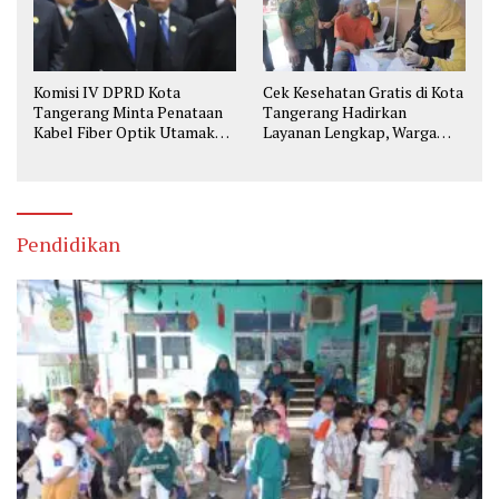
Komisi IV DPRD Kota
Cek Kesehatan Gratis di Kota
Tangerang Minta Penataan
Tangerang Hadirkan
Kabel Fiber Optik Utamakan
Layanan Lengkap, Warga
Keselamatan
Bisa Skrining Berbagai
Penyakit Sejak Dini
Pendidikan