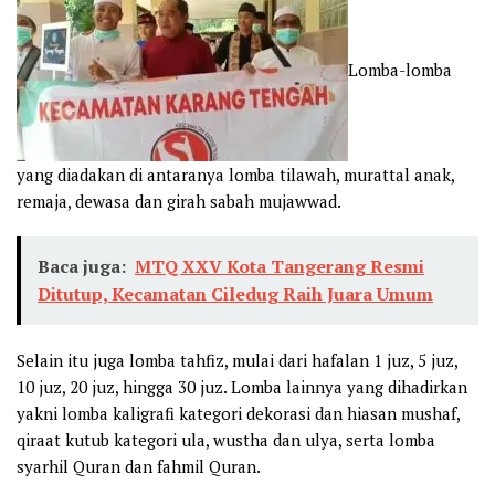
Lomba-lomba
yang diadakan di antaranya lomba tilawah, murattal anak,
remaja, dewasa dan girah sabah mujawwad.
Baca juga:
MTQ XXV Kota Tangerang Resmi
Ditutup, Kecamatan Ciledug Raih Juara Umum
Selain itu juga lomba tahfiz, mulai dari hafalan 1 juz, 5 juz,
10 juz, 20 juz, hingga 30 juz. Lomba lainnya yang dihadirkan
yakni lomba kaligrafi kategori dekorasi dan hiasan mushaf,
qiraat kutub kategori ula, wustha dan ulya, serta lomba
syarhil Quran dan fahmil Quran.