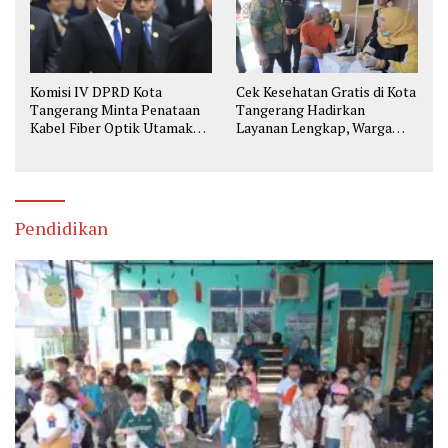
Komisi IV DPRD Kota
Cek Kesehatan Gratis di Kota
Tangerang Minta Penataan
Tangerang Hadirkan
Kabel Fiber Optik Utamakan
Layanan Lengkap, Warga
Keselamatan
Bisa Skrining Berbagai
Penyakit Sejak Dini
Pendidikan