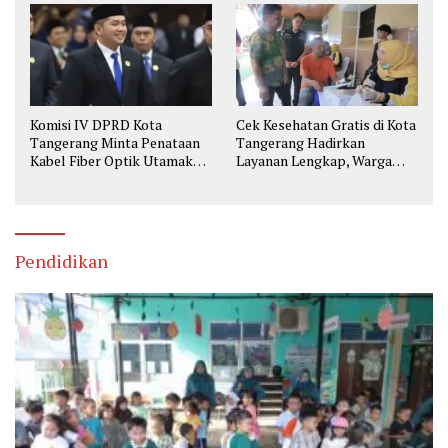
Komisi IV DPRD Kota
Cek Kesehatan Gratis di Kota
Tangerang Minta Penataan
Tangerang Hadirkan
Kabel Fiber Optik Utamakan
Layanan Lengkap, Warga
Keselamatan
Bisa Skrining Berbagai
Penyakit Sejak Dini
Pendidikan