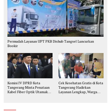
Permudah Layanan UPT PKB Dishub Tangsel Luncurkan
Bookir
Komisi IV DPRD Kota
Cek Kesehatan Gratis di Kota
Tangerang Minta Penataan
Tangerang Hadirkan
Kabel Fiber Optik Utamakan
Layanan Lengkap, Warga
Keselamatan
Bisa Skrining Berbagai
Penyakit Sejak Dini