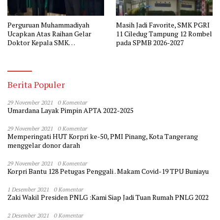
Perguruan Muhammadiyah
Masih Jadi Favorite, SMK PGRI
Ucapkan Atas Raihan Gelar
11 Ciledug Tampung 12 Rombel
Doktor Kepala SMK
pada SPMB 2026-2027
Muhammadiyah 2 Tangerang
Berita Populer
29 November 2021
0 Komentar
Umardana Layak Pimpin APTA 2022-2025
29 November 2021
0 Komentar
Memperingati HUT Korpri ke-50, PMI Pinang, Kota Tangerang
menggelar donor darah
29 November 2021
0 Komentar
Korpri Bantu 128 Petugas Penggali . Makam Covid-19 TPU Buniayu
1 Desember 2021
0 Komentar
Zaki Wakil Presiden PNLG :Kami Siap Jadi Tuan Rumah PNLG 2022
2 Desember 2021
0 Komentar