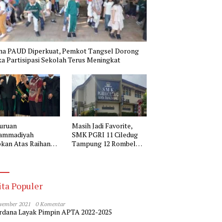
na PAUD Diperkuat, Pemkot Tangsel Dorong
a Partisipasi Sekolah Terus Meningkat
uruan
Masih Jadi Favorite,
ammadiyah
SMK PGRI 11 Ciledug
kan Atas Raihan
Tampung 12 Rombel
r Doktor Kepala
pada SPMB 2026-2027
 Muhammadiyah 2
erang
ita Populer
vember 2021
0 Komentar
dana Layak Pimpin APTA 2022-2025