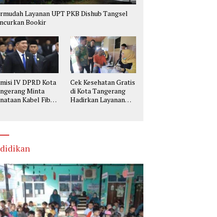
rmudah Layanan UPT PKB Dishub Tangsel
ncurkan Bookir
misi IV DPRD Kota
Cek Kesehatan Gratis
ngerang Minta
di Kota Tangerang
nataan Kabel Fiber
Hadirkan Layanan
tik Utamakan
Lengkap, Warga Bisa
selamatan
Skrining Berbagai
Penyakit Sejak Dini
didikan