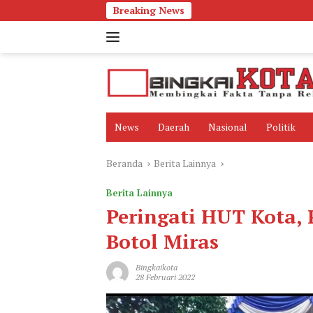
Langsung
Breaking News
ke
konten
News
Daerah
Nasional
Politik
Beranda
Berita Lainnya
Berita Lainnya
Peringati HUT Kota
Botol Miras
Bingkaikota
28 Februari 2022