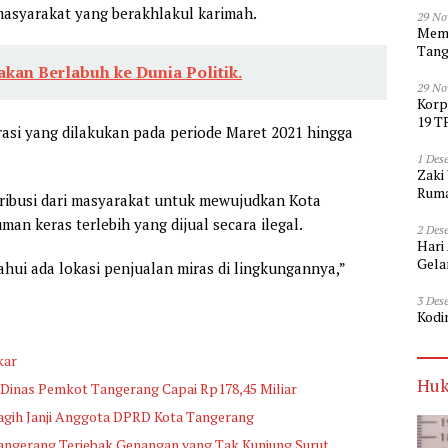
asyarakat yang berakhlakul karimah.
29 No
Memp
Tang
akan Berlabuh ke Dunia Politik.
29 No
Korp
19 T
asi yang dilakukan pada periode Maret 2021 hingga
1 Des
Zaki
Ruma
ribusi dari masyarakat untuk mewujudkan Kota
an keras terlebih yang dijual secara ilegal.
2 Des
Hari
Gela
hui ada lokasi penjualan miras di lingkungannya,”
3 Des
Kodi
kar
Huk
Dinas Pemkot Tangerang Capai Rp178,45 Miliar
agih Janji Anggota DPRD Kota Tangerang
angerang Terjebak Genangan yang Tak Kunjung Surut