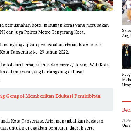
ara pemusnahan botol minuman keras yang merupakan
Sara
 TNI dan juga Polres Metro Tangerang Kota.
Angk
yah mengungkapkan pemusnahan ribuan botol miras
Kota Tangerang ke-29 tahun 2022.
botol dari berbagai jenis dan merek,” terang Wali Kota
din dalam acara yang berlangsung di Pusat
Perg
.
Muh
Ucap
Gela
SMK
 Gempol Memberikan Edukasi Pembibitan
Tang
Ber
opimda Kota Tangerang, Arief menambahkan kegiatan
29 No
Umar
juan untuk menegakkan peraturan daerah serta