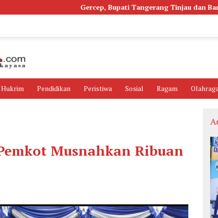
Gercep, Bupati Tangerang Tinjau dan Bangun Kembali 
Hukrim
Pendidikan
Peristiwa
Sosial
Ragam
Olahrag
A
, Pemkot Musnahkan Ribuan