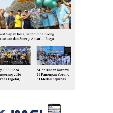
wat Sepak Bola, Sachrudin Dorong
rsatuan dan Sinergi Antarlembaga
ga PSSI Kota
Atlet Binaan Koramil
ngerang 2026
14 Panongan Borong
kses Digelar,
31 Medali Kejurnas
hirkan Talenta
Taekwondo Kapolri
pak Bola Muda
Cup