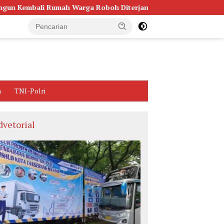
Rumah Warga Roboh Diterjang Puting Beliung
Pemkot Ta
a
TNI-Polri
dvetorial