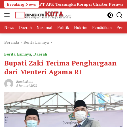
Langsung
an Eks VP PT APK Tersangka Korupsi Charter Pesawat
Breaking News
D
ke
konten
News
Daerah
Nasional
Politik
Hukrim
Pendidikan
Peris
Beranda
Berita Lainnya
Berita Lainnya
,
Daerah
Bupati Zaki Terima Penghargaan
dari Menteri Agama RI
Bingkaikota
5 Januari 2022